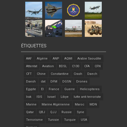
ÉTIQUETTES
AAF
Algérie
ANP
AQMI
Arabie Saoudite
Attentat
Aviation
BDSL
C130
CFA
CFN
CFT
Chine
Constantine
Crash
Daech
Daesh
dat
DFM
DGSN
Drones
Egypte
EI
France
Guerre
Helicopteres
Irak
ISIS
Israel
Libye
lutte anti terroriste
Marine
Marine Algérienne
Maroc
MDN
Qatar
QBJ
QJJ
Russie
Syrie
Terrorisme
Tunisie
Turquie
USA