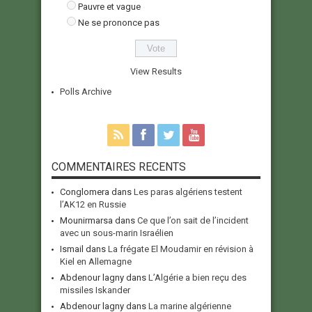
Pauvre et vague
Ne se prononce pas
View Results
Polls Archive
COMMENTAIRES RECENTS
Conglomera
dans
Les paras algériens testent
l’AK12 en Russie
Mounirmarsa
dans
Ce que l’on sait de l’incident
avec un sous-marin Israélien
Ismail
dans
La frégate El Moudamir en révision à
Kiel en Allemagne
Abdenour lagny
dans
L’Algérie a bien reçu des
missiles Iskander
Abdenour lagny
dans
La marine algérienne