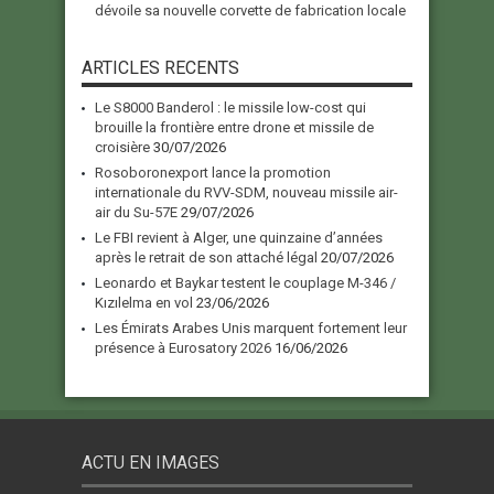
dévoile sa nouvelle corvette de fabrication locale
ARTICLES RECENTS
Le S8000 Banderol : le missile low-cost qui
brouille la frontière entre drone et missile de
croisière
30/07/2026
Rosoboronexport lance la promotion
internationale du RVV-SDM, nouveau missile air-
air du Su-57E
29/07/2026
Le FBI revient à Alger, une quinzaine d’années
après le retrait de son attaché légal
20/07/2026
Leonardo et Baykar testent le couplage M-346 /
Kızılelma en vol
23/06/2026
Les Émirats Arabes Unis marquent fortement leur
présence à Eurosatory 2026
16/06/2026
ACTU EN IMAGES