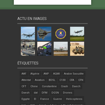
ACTU EN IMAGES
ÉTIQUETTES
AAF
Algérie
ANP
AQMI
Arabie Saoudite
Attentat
Aviation
BDSL
C130
CFA
CFN
CFT
Chine
Constantine
Crash
Daech
Daesh
dat
DFM
DGSN
Drones
Egypte
EI
France
Guerre
Helicopteres