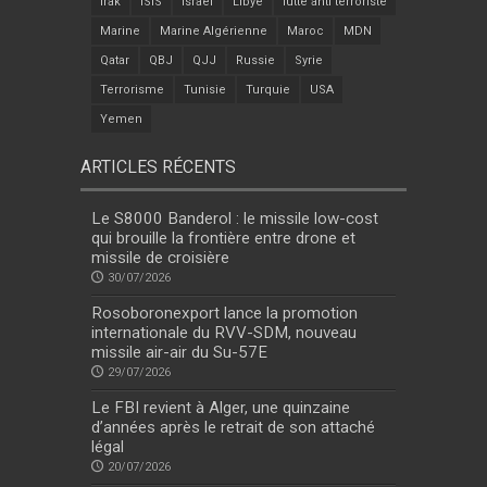
Irak
ISIS
Israel
Libye
lutte anti terroriste
Marine
Marine Algérienne
Maroc
MDN
Qatar
QBJ
QJJ
Russie
Syrie
Terrorisme
Tunisie
Turquie
USA
Yemen
ARTICLES RÉCENTS
Le S8000 Banderol : le missile low-cost
qui brouille la frontière entre drone et
missile de croisière
30/07/2026
Rosoboronexport lance la promotion
internationale du RVV-SDM, nouveau
missile air-air du Su-57E
29/07/2026
Le FBI revient à Alger, une quinzaine
d’années après le retrait de son attaché
légal
20/07/2026