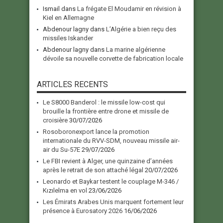
Ismail
dans
La frégate El Moudamir en révision à
Kiel en Allemagne
Abdenour lagny
dans
L’Algérie a bien reçu des
missiles Iskander
Abdenour lagny
dans
La marine algérienne
dévoile sa nouvelle corvette de fabrication locale
ARTICLES RECENTS
Le S8000 Banderol : le missile low-cost qui
brouille la frontière entre drone et missile de
croisière
30/07/2026
Rosoboronexport lance la promotion
internationale du RVV-SDM, nouveau missile air-
air du Su-57E
29/07/2026
Le FBI revient à Alger, une quinzaine d’années
après le retrait de son attaché légal
20/07/2026
Leonardo et Baykar testent le couplage M-346 /
Kızılelma en vol
23/06/2026
Les Émirats Arabes Unis marquent fortement leur
présence à Eurosatory 2026
16/06/2026