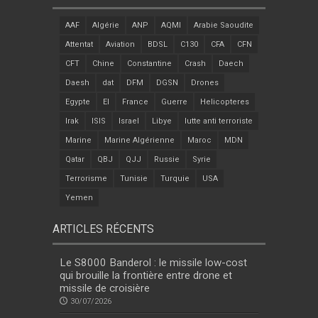
AAF
Algérie
ANP
AQMI
Arabie Saoudite
Attentat
Aviation
BDSL
C130
CFA
CFN
CFT
Chine
Constantine
Crash
Daech
Daesh
dat
DFM
DGSN
Drones
Egypte
EI
France
Guerre
Helicopteres
Irak
ISIS
Israel
Libye
lutte anti terroriste
Marine
Marine Algérienne
Maroc
MDN
Qatar
QBJ
QJJ
Russie
Syrie
Terrorisme
Tunisie
Turquie
USA
Yemen
ARTICLES RÉCENTS
Le S8000 Banderol : le missile low-cost
qui brouille la frontière entre drone et
missile de croisière
30/07/2026