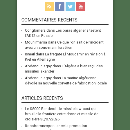
COMMENTAIRES RECENTS
Conglomera
dans
Les paras algériens testent
l’AK12 en Russie
Mounirmarsa
dans
Ce que l’on sait de l’incident
avec un sous-marin Israélien
Ismail
dans
La frégate El Moudamir en révision à
Kiel en Allemagne
Abdenour lagny
dans
L’Algérie a bien reçu des
missiles Iskander
Abdenour lagny
dans
La marine algérienne
dévoile sa nouvelle corvette de fabrication locale
ARTICLES RECENTS
Le S8000 Banderol : le missile low-cost qui
brouille la frontière entre drone et missile de
croisière
30/07/2026
Rosoboronexport lance la promotion