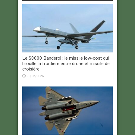
Le S8000 Banderol : le missile low-cost qui
brouille la frontière entre drone et missile de
croisière
30/07/2026