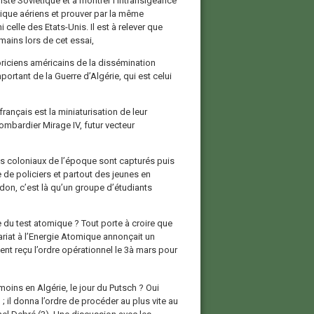
ste Soviétique et à montrer l’intransigeance
ique aériens et prouver par la même
i celle des Etats-Unis. Il est à relever que
ains lors de cet essai,
oriciens américains de la dissémination
rtant de la Guerre d’Algérie, qui est celui
ançais est la miniaturisation de leur
bardier Mirage IV, futur vecteur
mmis coloniaux de l’époque sont capturés puis
e de policiers et partout des jeunes en
andon, c’est là qu’un groupe d’étudiants
 du test atomique ? Tout porte à croire que
sariat à l’Energie Atomique annonçait un
ent reçu l’ordre opérationnel le 3à mars pour
moins en Algérie, le jour du Putsch ? Oui
 il donna l’ordre de procéder au plus vite au