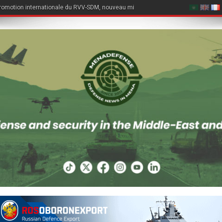
romotion internationale du RVV-SDM, nouveau missile air-air du Su-57E