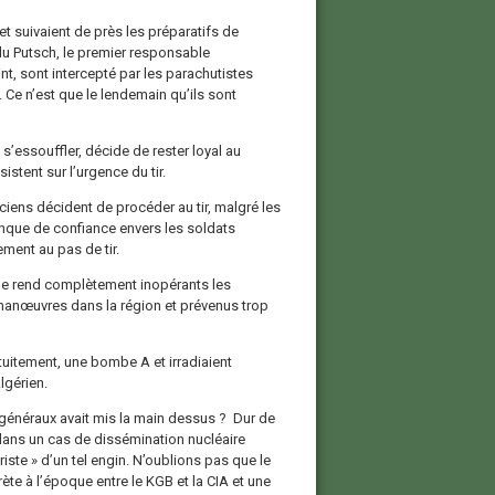
et suivaient de près les préparatifs de
ur du Putsch, le premier responsable
int, sont intercepté par les parachutistes
. Ce n’est que le lendemain qu’ils sont
 s’essouffler, décide de rester loyal au
stent sur l’urgence du tir.
iciens décident de procéder au tir, malgré les
que de confiance envers les soldats
ement au pas de tir.
que rend complètement inopérants les
 manœuvres dans la région et prévenus trop
atuitement, une bombe A et irradiaient
lgérien.
e généraux avait mis la main dessus ? Dur de
dans un cas de dissémination nucléaire
riste » d’un tel engin. N’oublions pas que le
ète à l’époque entre le KGB et la CIA et une