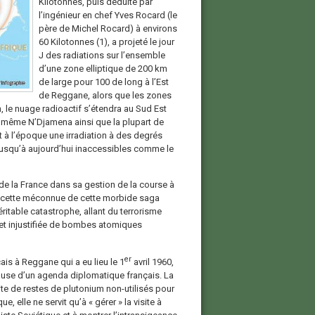
Kilotonnes, puis déduite par
l’ingénieur en chef Yves Rocard (le
père de Michel Rocard) à environs
60 Kilotonnes (1), a projeté le jour
J des radiations sur l’ensemble
d’une zone elliptique de 200 km
de large pour 100 de long à l’Est
de Reggane, alors que les zones
, le nuage radioactif s’étendra au Sud Est
 même N’Djamena ainsi que la plupart de
nt à l’époque une irradiation à des degrés
 jusqu’à aujourd’hui inaccessibles comme le
té de la France dans sa gestion de la course à
facette méconnue de cette morbide saga
véritable catastrophe, allant du terrorisme
ve et injustifiée de bombes atomiques
er
is à Reggane qui a eu lieu le 1
avril 1960,
cause d’un agenda diplomatique français. La
ite de restes de plutonium non-utilisés pour
, elle ne servit qu’à « gérer » la visite à