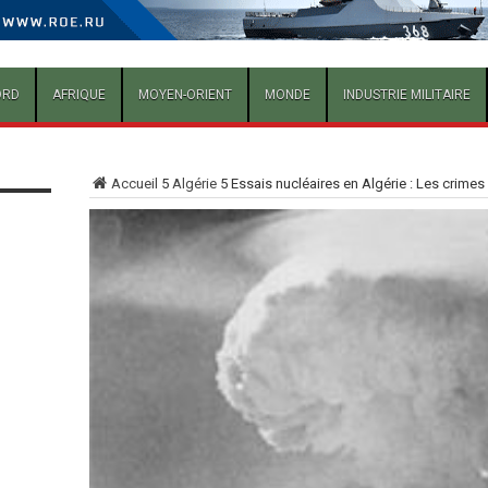
ORD
AFRIQUE
MOYEN-ORIENT
MONDE
INDUSTRIE MILITAIRE
Accueil
5
Algérie
5
Essais nucléaires en Algérie : Les crimes 