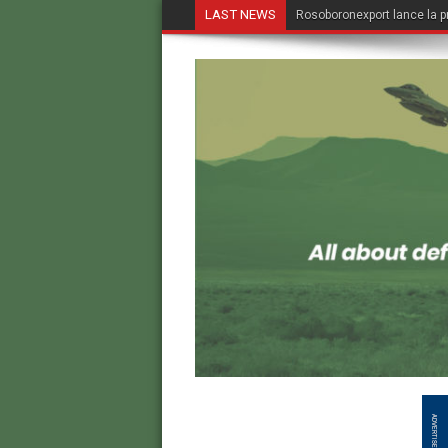
LAST NEWS
Rosoboronexport lance la p