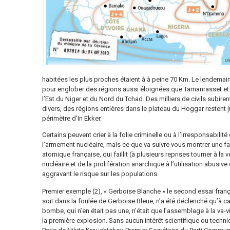
habitées les plus proches étaient à à peine 70 Km. Le lendemain
pour englober des régions aussi éloignées que Tamanrasset et
l’Est du Niger et du Nord du Tchad. Des milliers de civils subire
divers, des régions entières dans le plateau du Hoggar restent
périmètre d’In Ekker.
Certains peuvent crier à la folie criminelle ou à l’irresponsabili
l’armement nucléaire, mais ce que va suivre vous montrer une 
atomique française, qui faillit (à plusieurs reprises tourner à la 
nucléaire et de la prolifération anarchique à l’utilisation abusi
aggravant le risque sur les populations.
Premier exemple (2), « Gerboise Blanche » le second essai frança
soit dans la foulée de Gerboise Bleue, n’a été déclenché qu’à 
bombe, qui n’en était pas une, n’était que l’assemblage à la va-v
la première explosion. Sans aucun intérêt scientifique ou technique