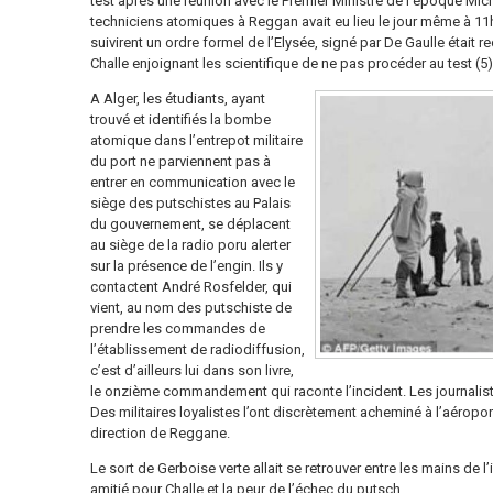
test après une réunion avec le Premier Ministre de l’époque Mic
techniciens atomiques à Reggan avait eu lieu le jour même à 11h
suivirent un ordre formel de l’Elysée, signé par De Gaulle était r
Challe enjoignant les scientifique de ne pas procéder au test (5) 
A Alger, les étudiants, ayant
trouvé et identifiés la bombe
atomique dans l’entrepot militaire
du port ne parviennent pas à
entrer en communication avec le
siège des putschistes au Palais
du gouvernement, se déplacent
au siège de la radio poru alerter
sur la présence de l’engin. Ils y
contactent André Rosfelder, qui
vient, au nom des putschiste de
prendre les commandes de
l’établissement de radiodiffusion,
c’est d’ailleurs lui dans son livre,
le onzième commandement qui raconte l’incident. Les journalist
Des militaires loyalistes l’ont discrètement acheminé à l’aérop
direction de Reggane.
Le sort de Gerboise verte allait se retrouver entre les mains de l
amitié pour Challe et la peur de l’échec du putsch.