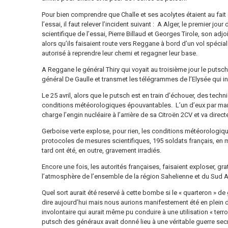
Pour bien comprendre que Challe et ses acolytes étaient au fait 
l’essai, il faut relever l’incident suivant : A Alger, le premier jo
scientifique de l’essai, Pierre Billaud et Georges Tirole, son adjo
alors qu’ils faisaient route vers Reggane à bord d’un vol spécial
autorisé à reprendre leur chemi et regagner leur base.
A Reggane le général Thiry qui voyait au troisième jour le putsch
général De Gaulle et transmet les télégrammes de l’Elysée qui insi
Le 25 avril, alors que le putsch est en train d’échouer, des techn
conditions météorologiques épouvantables. L’un d’eux par man
charge l’engin nucléaire à l’arrière de sa Citroën 2CV et va direct
Gerboise verte explose, pour rien, les conditions météorologi
protocoles de mesures scientifiques, 195 soldats français, en
tard ont été, en outre, gravement irradiés.
Encore une fois, les autorités françaises, faisaient exploser, gr
l’atmosphère de l’ensemble de la région Sahelienne et du Sud A
Quel sort aurait été reservé à cette bombe si le « quarteron » d
dire aujourd’hui mais nous aurions manifestement été en plein 
involontaire qui aurait même pu conduire à une utilisation « terro
putsch des généraux avait donné lieu à une véritable guerre secr