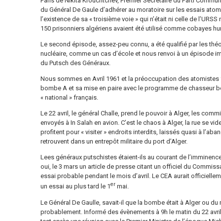
Paris de Nikita Krouchtchev, Premier Secrétaire du Parti Communi
du Général De Gaule d’adhérer au moratoire sur les essais atom
l’existence de sa « troisième voie » qui n’était ni celle de l’URSS n
150 prisonniers algériens avaient été utilisé comme cobayes hum
Le second épisode, assez-peu connu, a été qualifié par les thé
nucléaire, comme un cas d’école et nous renvoi à un épisode impo
du Putsch des Généraux.
Nous sommes en Avril 1961 et la préoccupation des atomistes fr
bombe A et sa mise en paire avec le programme de chasseur bom
« national » français.
Le 22 avril, le général Challe, prend le pouvoir à Alger, les co
envoyés à In Salah en avion. C’est le chaos à Alger, la rue se vid
profitent pour « visiter » endroits interdits, laissés quasi à l’ab
retrouvent dans un entrepôt militaire du port d’Alger.
Lees généraux putschistes étaient-ils au courant de l’imminence
oui, le 3 mars un article de presse citant un officiel du Commis
essai probable pendant le mois d’avril. Le CEA aurait officiellem
er
un essai au plus tard le 1
mai.
Le Général De Gaulle, savait-il que la bombe était à Alger ou du 
probablement. Informé des évènements à 9h le matin du 22 avril ;