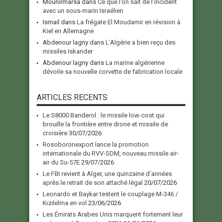
Mounirmarsa
dans
Ce que l’on sait de l’incident
avec un sous-marin Israélien
Ismail
dans
La frégate El Moudamir en révision à
Kiel en Allemagne
Abdenour lagny
dans
L’Algérie a bien reçu des
missiles Iskander
Abdenour lagny
dans
La marine algérienne
dévoile sa nouvelle corvette de fabrication locale
ARTICLES RECENTS
Le S8000 Banderol : le missile low-cost qui
brouille la frontière entre drone et missile de
croisière
30/07/2026
Rosoboronexport lance la promotion
internationale du RVV-SDM, nouveau missile air-
air du Su-57E
29/07/2026
Le FBI revient à Alger, une quinzaine d’années
après le retrait de son attaché légal
20/07/2026
Leonardo et Baykar testent le couplage M-346 /
Kızılelma en vol
23/06/2026
Les Émirats Arabes Unis marquent fortement leur