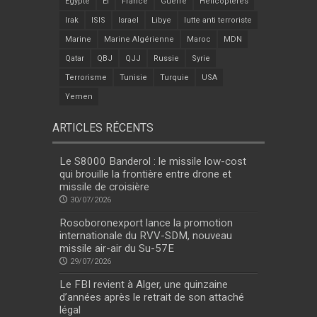
Egypte
EI
France
Guerre
Helicopteres
Irak
ISIS
Israel
Libye
lutte anti terroriste
Marine
Marine Algérienne
Maroc
MDN
Qatar
QBJ
QJJ
Russie
Syrie
Terrorisme
Tunisie
Turquie
USA
Yemen
ARTICLES RÉCENTS
Le S8000 Banderol : le missile low-cost
qui brouille la frontière entre drone et
missile de croisière
30/07/2026
Rosoboronexport lance la promotion
internationale du RVV-SDM, nouveau
missile air-air du Su-57E
29/07/2026
Le FBI revient à Alger, une quinzaine
d’années après le retrait de son attaché
légal