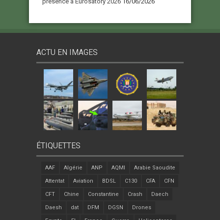
présence à Eurosatory 2026
16/06/2026
ACTU EN IMAGES
ÉTIQUETTES
AAF
Algérie
ANP
AQMI
Arabie Saoudite
Attentat
Aviation
BDSL
C130
CFA
CFN
CFT
Chine
Constantine
Crash
Daech
Daesh
dat
DFM
DGSN
Drones