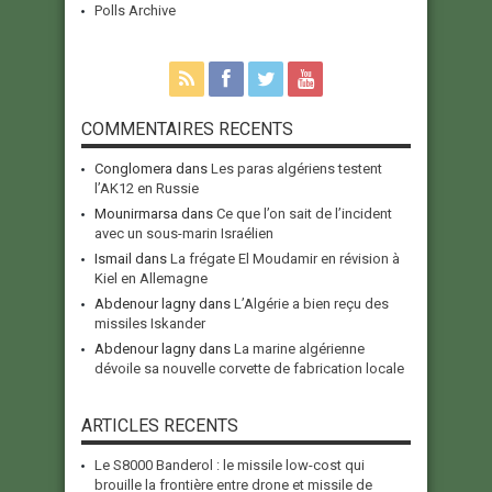
Polls Archive
COMMENTAIRES RECENTS
Conglomera
dans
Les paras algériens testent
l’AK12 en Russie
Mounirmarsa
dans
Ce que l’on sait de l’incident
avec un sous-marin Israélien
Ismail
dans
La frégate El Moudamir en révision à
Kiel en Allemagne
Abdenour lagny
dans
L’Algérie a bien reçu des
missiles Iskander
Abdenour lagny
dans
La marine algérienne
dévoile sa nouvelle corvette de fabrication locale
ARTICLES RECENTS
Le S8000 Banderol : le missile low-cost qui
brouille la frontière entre drone et missile de