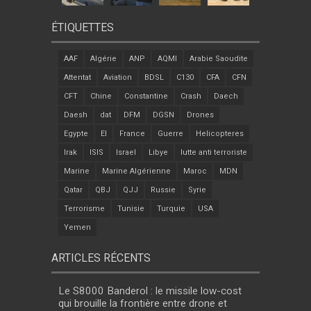
ÉTIQUETTES
AAF
Algérie
ANP
AQMI
Arabie Saoudite
Attentat
Aviation
BDSL
C130
CFA
CFN
CFT
Chine
Constantine
Crash
Daech
Daesh
dat
DFM
DGSN
Drones
Egypte
EI
France
Guerre
Helicopteres
Irak
ISIS
Israel
Libye
lutte anti terroriste
Marine
Marine Algérienne
Maroc
MDN
Qatar
QBJ
QJJ
Russie
Syrie
Terrorisme
Tunisie
Turquie
USA
Yemen
ARTICLES RÉCENTS
Le S8000 Banderol : le missile low-cost
qui brouille la frontière entre drone et