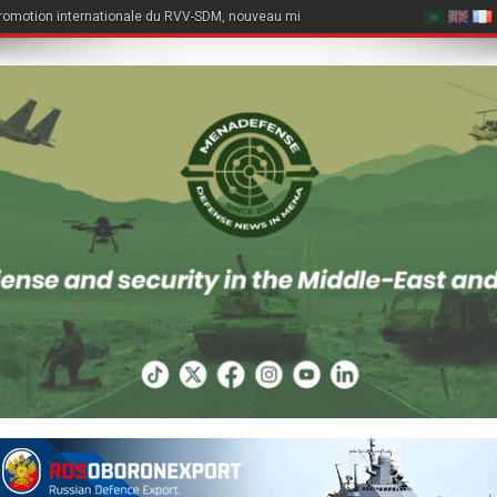
romotion internationale du RVV-SDM, nouveau missile air-air du Su-57E