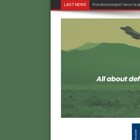
LAST NEWS
Rosoboronexport lance la p