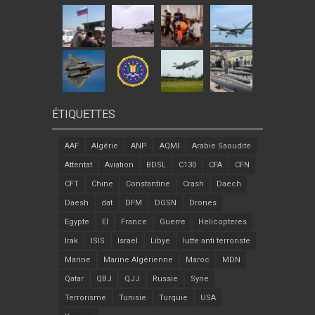
ÉTIQUETTES
AAF
Algérie
ANP
AQMI
Arabie Saoudite
Attentat
Aviation
BDSL
C130
CFA
CFN
CFT
Chine
Constantine
Crash
Daech
Daesh
dat
DFM
DGSN
Drones
Egypte
EI
France
Guerre
Helicopteres
Irak
ISIS
Israel
Libye
lutte anti terroriste
Marine
Marine Algérienne
Maroc
MDN
Qatar
QBJ
QJJ
Russie
Syrie
Terrorisme
Tunisie
Turquie
USA