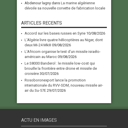
Abdenour lagny
dans
La marine algérienne
dévoile sa nouvelle corvette de fabrication locale
ARTICLES RECENTS
Accord sur les bases russes en Syrie
10/08/2026
L’Algérie livre quatre hélicoptères au Niger, dont
deux Mi-24 MkIII
09/08/2026
L’Africom organise le test d’un missile israélo-
américain au Maroc
09/08/2026
Le S8000 Banderol : le missile low-cost qui
brouille la frontière entre drone et missile de
croisière
30/07/2026
Rosoboronexport lance la promotion
internationale du RVV-SDM, nouveau missile air-
air du Su-57E
29/07/2026
ACTU EN IMAGES