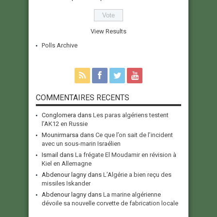
View Results
Polls Archive
COMMENTAIRES RECENTS
Conglomera
dans
Les paras algériens testent
l’AK12 en Russie
Mounirmarsa
dans
Ce que l’on sait de l’incident
avec un sous-marin Israélien
Ismail
dans
La frégate El Moudamir en révision à
Kiel en Allemagne
Abdenour lagny
dans
L’Algérie a bien reçu des
missiles Iskander
Abdenour lagny
dans
La marine algérienne
dévoile sa nouvelle corvette de fabrication locale