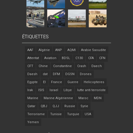
ÉTIQUETTES
AAF
Algérie
ANP
AQMI
Arabie Saoudite
Attentat
Aviation
BDSL
C130
CFA
CFN
CFT
Chine
Constantine
Crash
Daech
Daesh
dat
DFM
DGSN
Drones
Egypte
EI
France
Guerre
Helicopteres
Irak
ISIS
Israel
Libye
lutte anti terroriste
Marine
Marine Algérienne
Maroc
MDN
Qatar
QBJ
QJJ
Russie
Syrie
Terrorisme
Tunisie
Turquie
USA
Yemen