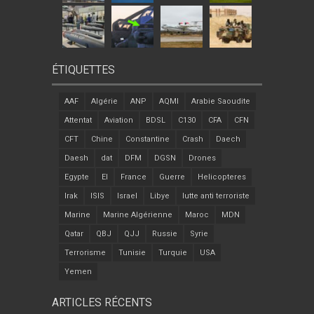
ÉTIQUETTES
AAF
Algérie
ANP
AQMI
Arabie Saoudite
Attentat
Aviation
BDSL
C130
CFA
CFN
CFT
Chine
Constantine
Crash
Daech
Daesh
dat
DFM
DGSN
Drones
Egypte
EI
France
Guerre
Helicopteres
Irak
ISIS
Israel
Libye
lutte anti terroriste
Marine
Marine Algérienne
Maroc
MDN
Qatar
QBJ
QJJ
Russie
Syrie
Terrorisme
Tunisie
Turquie
USA
Yemen
ARTICLES RÉCENTS