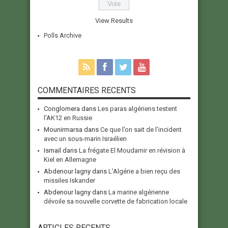
View Results
Polls Archive
COMMENTAIRES RECENTS
Conglomera
dans
Les paras algériens testent
l’AK12 en Russie
Mounirmarsa
dans
Ce que l’on sait de l’incident
avec un sous-marin Israélien
Ismail
dans
La frégate El Moudamir en révision à
Kiel en Allemagne
Abdenour lagny
dans
L’Algérie a bien reçu des
missiles Iskander
Abdenour lagny
dans
La marine algérienne
dévoile sa nouvelle corvette de fabrication locale
ARTICLES RECENTS