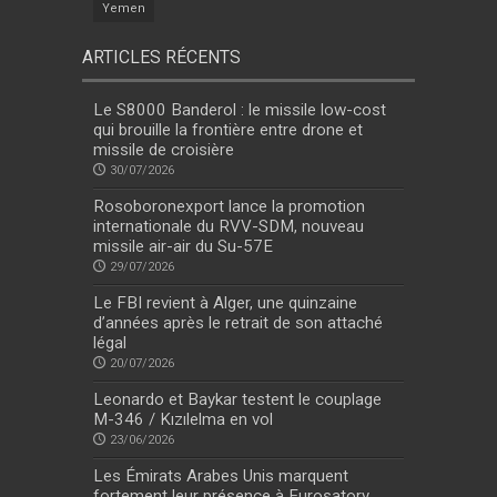
Yemen
ARTICLES RÉCENTS
Le S8000 Banderol : le missile low-cost
qui brouille la frontière entre drone et
missile de croisière
30/07/2026
Rosoboronexport lance la promotion
internationale du RVV-SDM, nouveau
missile air-air du Su-57E
29/07/2026
Le FBI revient à Alger, une quinzaine
d’années après le retrait de son attaché
légal
20/07/2026
Leonardo et Baykar testent le couplage
M-346 / Kızılelma en vol
23/06/2026
Les Émirats Arabes Unis marquent
fortement leur présence à Eurosatory