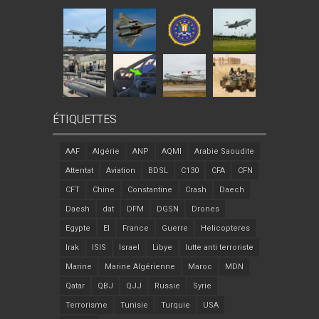
ÉTIQUETTES
AAF
Algérie
ANP
AQMI
Arabie Saoudite
Attentat
Aviation
BDSL
C130
CFA
CFN
CFT
Chine
Constantine
Crash
Daech
Daesh
dat
DFM
DGSN
Drones
Egypte
EI
France
Guerre
Helicopteres
Irak
ISIS
Israel
Libye
lutte anti terroriste
Marine
Marine Algérienne
Maroc
MDN
Qatar
QBJ
QJJ
Russie
Syrie
Terrorisme
Tunisie
Turquie
USA