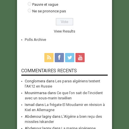
Pauvre et vague
Ne se prononce pas
View Results
Polls Archive
COMMENTAIRES RECENTS
Conglomera
dans
Les paras algériens testent
l’AK12 en Russie
Mounirmarsa
dans
Ce que l’on sait de l’incident
avec un sous-marin Israélien
Ismail
dans
La frégate El Moudamir en révision à
Kiel en Allemagne
Abdenour lagny
dans
L’Algérie a bien reçu des
missiles Iskander
Abdenour lagny
dans
La marine algérienne