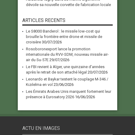
dévoile sa nouvelle corvette de fabrication locale
ARTICLES RECENTS
Le S8000 Banderol : le missile low-cost qui
brouille la frontière entre drone et missile de
croisière
30/07/2026
Rosoboronexport lance la promotion
internationale du RVV-SDM, nouveau missile air-
air du Su-57E
29/07/2026
Le FBI revient à Alger, une quinzaine d’années
après le retrait de son attaché légal
20/07/2026
Leonardo et Baykar testent le couplage M-346 /
Kızılelma en vol
23/06/2026
Les Émirats Arabes Unis marquent fortement leur
présence à Eurosatory 2026
16/06/2026
ACTU EN IMAGES