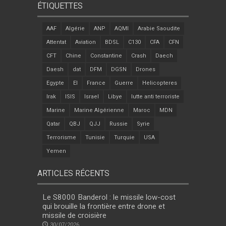
ÉTIQUETTES
AAF
Algérie
ANP
AQMI
Arabie Saoudite
Attentat
Aviation
BDSL
C130
CFA
CFN
CFT
Chine
Constantine
Crash
Daech
Daesh
dat
DFM
DGSN
Drones
Egypte
EI
France
Guerre
Helicopteres
Irak
ISIS
Israel
Libye
lutte anti terroriste
Marine
Marine Algérienne
Maroc
MDN
Qatar
QBJ
QJJ
Russie
Syrie
Terrorisme
Tunisie
Turquie
USA
Yemen
ARTICLES RÉCENTS
Le S8000 Banderol : le missile low-cost
qui brouille la frontière entre drone et
missile de croisière
30/07/2026