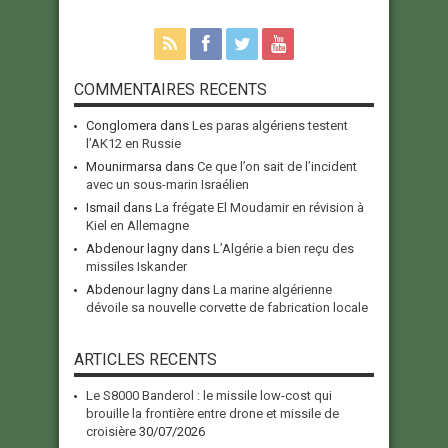
COMMENTAIRES RECENTS
Conglomera
dans
Les paras algériens testent
l’AK12 en Russie
Mounirmarsa
dans
Ce que l’on sait de l’incident
avec un sous-marin Israélien
Ismail
dans
La frégate El Moudamir en révision à
Kiel en Allemagne
Abdenour lagny
dans
L’Algérie a bien reçu des
missiles Iskander
Abdenour lagny
dans
La marine algérienne
dévoile sa nouvelle corvette de fabrication locale
ARTICLES RECENTS
Le S8000 Banderol : le missile low-cost qui
brouille la frontière entre drone et missile de
croisière
30/07/2026