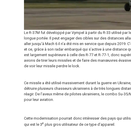
Le R-37M fut développé par Vympel à partir du R-33 utilisé par le 
longue portée. Il peut engager des cibles sur des distances all
aller jusqu’à Mach 6 il n’a été mis en service que depuis 2019. C
et ce, grâce à son radar embarqué qui s’active à une distance q
est largement supérieure à celle des R-77 et R-77-1, donc supér
avions de tirer leurs missiles et de faire des manœuvres évasive
de voir leur missile perdre le lock.
Ce missile a été utilisé massivement durant la guerre en Ukraine
détruire plusieurs chasseurs ukrainiens à de très longues dista
réagir. De l’aveux même de pilotes ukrainiens, le combo Su-35
pour leur aviation.
Cette modernisation pourrait donc intéresser des pays qui utilise
e
qui est le 3
plus gros utilisateur de ce type d’appareil.