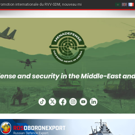
romotion internationale du RVV-SDM, nouveau missile air-air du Su-57E