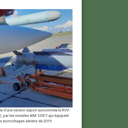
elle d’une version export surnommée le RVV-
AE, par les missiles AIM 120C7 qui équipent
es accrochages aériens de 2019 .