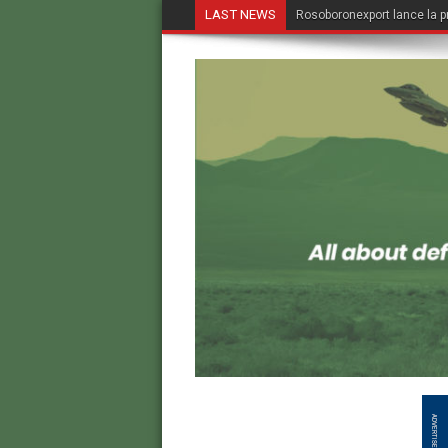
LAST NEWS
Rosoboronexport lance la p