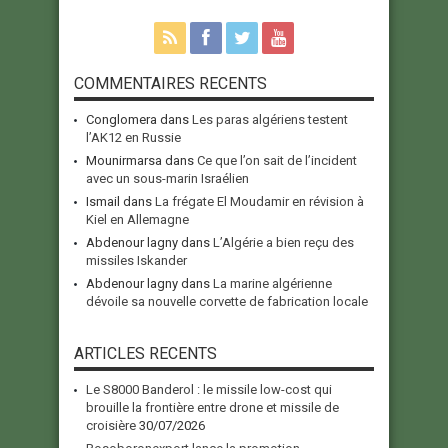
COMMENTAIRES RECENTS
Conglomera
dans
Les paras algériens testent
l’AK12 en Russie
Mounirmarsa
dans
Ce que l’on sait de l’incident
avec un sous-marin Israélien
Ismail
dans
La frégate El Moudamir en révision à
Kiel en Allemagne
Abdenour lagny
dans
L’Algérie a bien reçu des
missiles Iskander
Abdenour lagny
dans
La marine algérienne
dévoile sa nouvelle corvette de fabrication locale
ARTICLES RECENTS
Le S8000 Banderol : le missile low-cost qui
brouille la frontière entre drone et missile de
croisière
30/07/2026