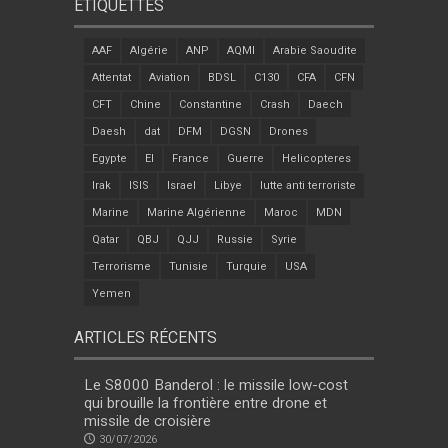
ÉTIQUETTES
AAF
Algérie
ANP
AQMI
Arabie Saoudite
Attentat
Aviation
BDSL
C130
CFA
CFN
CFT
Chine
Constantine
Crash
Daech
Daesh
dat
DFM
DGSN
Drones
Egypte
EI
France
Guerre
Helicopteres
Irak
ISIS
Israel
Libye
lutte anti terroriste
Marine
Marine Algérienne
Maroc
MDN
Qatar
QBJ
QJJ
Russie
Syrie
Terrorisme
Tunisie
Turquie
USA
Yemen
ARTICLES RÉCENTS
Le S8000 Banderol : le missile low-cost
qui brouille la frontière entre drone et
missile de croisière
30/07/2026