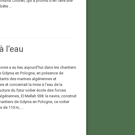
gmundt Choren, qui a promis d’en faire une
bête ...
à l’eau
nie a eu lieu aujourd’hui dans les chantiers
e Gdynia en Pologne, en présence de
tants des marines algériennes et
s et concernait la mise à l’eau de la
cture du futur voilier école des forces
lgériennes, El Mellah 938. le navire, construit
hantiers de Gdynia en Pologne, ce voilier
s de 110 m, ...