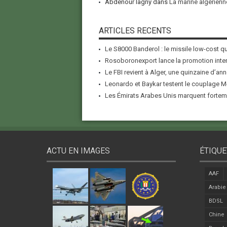
Abdenour lagny
dans
La marine algérienne
ARTICLES RECENTS
Le S8000 Banderol : le missile low-cost qui
Rosoboronexport lance la promotion inter
Le FBI revient à Alger, une quinzaine d’ann
Leonardo et Baykar testent le couplage M-
Les Émirats Arabes Unis marquent forteme
ACTU EN IMAGES
ÉTIQUE
AAF
Arabie
BDSL
Chine