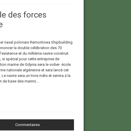
le des forces
e
ier naval polonais Remontowa Shipbuilding
annoncer la double célébration des 70
existence et du millième navire construit.
, si spécial pour cette entreprise de
ion marine de Gdynia sera le voilier- école
ine nationale algérienne et sera lancé cet
Le navire sera un trois mâts et servira à la
n de base des marins ...
Commentaires