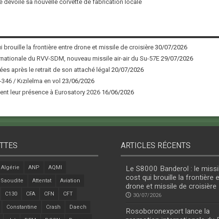
 dévoile sa nouvelle corvette de fabrication locale
 brouille la frontière entre drone et missile de croisière
30/07/2026
nationale du RVV-SDM, nouveau missile air-air du Su-57E
29/07/2026
ées après le retrait de son attaché légal
20/07/2026
346 / Kızılelma en vol
23/06/2026
nt leur présence à Eurosatory 2026
16/06/2026
TTES
ARTICLES RÉCENTS
Algérie
ANP
AQMI
Le S8000 Banderol : le missi
cost qui brouille la frontière 
 Saoudite
Attentat
Aviation
drone et missile de croisière
C130
CFA
CFN
CFT
30/07/2026
Constantine
Crash
Daech
Rosoboronexport lance la