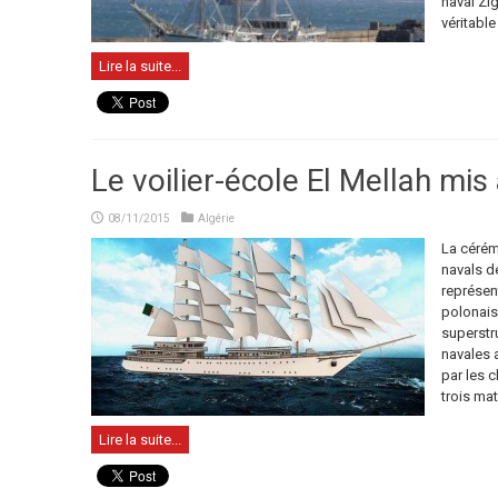
naval Zi
véritable 
Lire la suite...
Le voilier-école El Mellah mis 
08/11/2015
Algérie
La cérémo
navals d
représen
polonaise
superstru
navales a
par les c
trois mat
Lire la suite...