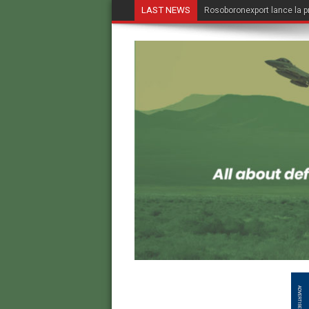
LAST NEWS
Rosoboronexport lance la p