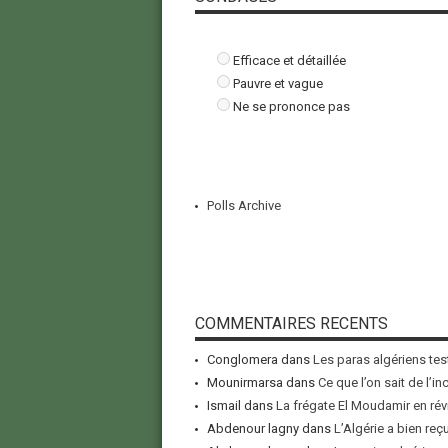
Efficace et détaillée
Pauvre et vague
Ne se prononce pas
Polls Archive
COMMENTAIRES RECENTS
Conglomera
dans
Les paras algériens tes
Mounirmarsa
dans
Ce que l’on sait de l’i
Ismail
dans
La frégate El Moudamir en rév
Abdenour lagny
dans
L’Algérie a bien reç