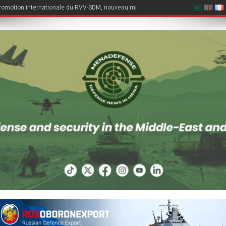
romotion internationale du RVV-SDM, nouveau missile air-air du Su-57E