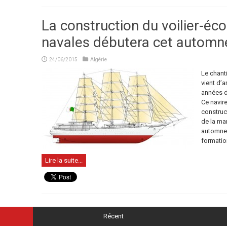
La construction du voilier-éco
navales débutera cet automn
24/06/2015
Algérie
Le chant
vient d’
années d’
Ce navire
construct
de la mar
automne. 
formatio
Lire la suite...
Récent