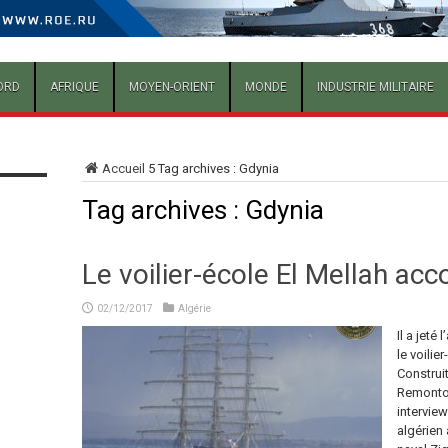
ORD
AFRIQUE
MOYEN-ORIENT
MONDE
INDUSTRIE MILITAIRE
Accueil
5
Tag archives : Gdynia
Tag archives :
Gdynia
Le voilier-école El Mellah acc
02/12/2017
Algérie
Il a jeté
le voilier
Construi
Remontow
intervie
algérien 