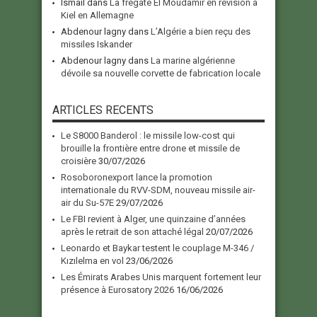
Ismail
dans
La frégate El Moudamir en révision à
Kiel en Allemagne
Abdenour lagny
dans
L’Algérie a bien reçu des
missiles Iskander
Abdenour lagny
dans
La marine algérienne
dévoile sa nouvelle corvette de fabrication locale
ARTICLES RECENTS
Le S8000 Banderol : le missile low-cost qui
brouille la frontière entre drone et missile de
croisière
30/07/2026
Rosoboronexport lance la promotion
internationale du RVV-SDM, nouveau missile air-
air du Su-57E
29/07/2026
Le FBI revient à Alger, une quinzaine d’années
après le retrait de son attaché légal
20/07/2026
Leonardo et Baykar testent le couplage M-346 /
Kızılelma en vol
23/06/2026
Les Émirats Arabes Unis marquent fortement leur
présence à Eurosatory 2026
16/06/2026