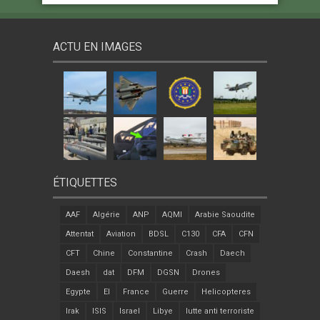
ACTU EN IMAGES
ÉTIQUETTES
AAF
Algérie
ANP
AQMI
Arabie Saoudite
Attentat
Aviation
BDSL
C130
CFA
CFN
CFT
Chine
Constantine
Crash
Daech
Daesh
dat
DFM
DGSN
Drones
Egypte
EI
France
Guerre
Helicopteres
Irak
ISIS
Israel
Libye
lutte anti terroriste