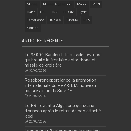
Marine
Marine Algérienne
Maroc
MDN
Qatar
QBJ
QJJ
Russie
Syrie
Terrorisme
Tunisie
Turquie
USA
Yemen
ARTICLES RÉCENTS
Le S8000 Banderol : le missile low-cost
qui brouille la frontière entre drone et
missile de croisière
30/07/2026
Rosoboronexport lance la promotion
internationale du RVV-SDM, nouveau
missile air-air du Su-57E
29/07/2026
Le FBI revient à Alger, une quinzaine
d’années après le retrait de son attaché
légal
20/07/2026