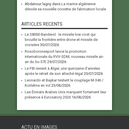
Abdenour lagny
dans
La marine algérienne
dévoile sa nouvelle corvette de fabrication locale
ARTICLES RECENTS
Le S8000 Banderol : le missile low-cost qui
brouille la frontière entre drone et missile de
croisière
30/07/2026
Rosoboronexport lance la promotion
internationale du RVV-SDM, nouveau missile air-
air du Su-57E
29/07/2026
Le FBI revient à Alger, une quinzaine d’années
après le retrait de son attaché légal
20/07/2026
Leonardo et Baykar testent le couplage M-346 /
Kızılelma en vol
23/06/2026
Les Émirats Arabes Unis marquent fortement leur
présence à Eurosatory 2026
16/06/2026
ACTU EN IMAGES