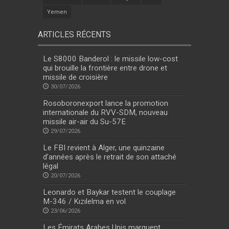
Yemen
ARTICLES RÉCENTS
Le S8000 Banderol : le missile low-cost
qui brouille la frontière entre drone et
missile de croisière
30/07/2026
Rosoboronexport lance la promotion
internationale du RVV-SDM, nouveau
missile air-air du Su-57E
29/07/2026
Le FBI revient à Alger, une quinzaine
d’années après le retrait de son attaché
légal
20/07/2026
Leonardo et Baykar testent le couplage
M-346 / Kızılelma en vol
23/06/2026
Les Émirats Arabes Unis marquent