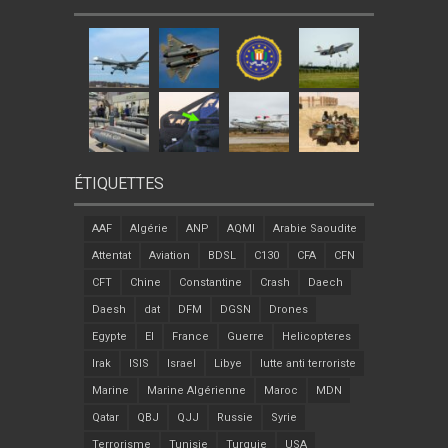
ÉTIQUETTES
AAF
Algérie
ANP
AQMI
Arabie Saoudite
Attentat
Aviation
BDSL
C130
CFA
CFN
CFT
Chine
Constantine
Crash
Daech
Daesh
dat
DFM
DGSN
Drones
Egypte
EI
France
Guerre
Helicopteres
Irak
ISIS
Israel
Libye
lutte anti terroriste
Marine
Marine Algérienne
Maroc
MDN
Qatar
QBJ
QJJ
Russie
Syrie
Terrorisme
Tunisie
Turquie
USA