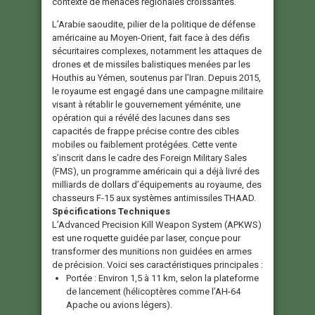
contexte de menaces régionales croissantes.
L’Arabie saoudite, pilier de la politique de défense
américaine au Moyen-Orient, fait face à des défis
sécuritaires complexes, notamment les attaques de
drones et de missiles balistiques menées par les
Houthis au Yémen, soutenus par l’Iran. Depuis 2015,
le royaume est engagé dans une campagne militaire
visant à rétablir le gouvernement yéménite, une
opération qui a révélé des lacunes dans ses
capacités de frappe précise contre des cibles
mobiles ou faiblement protégées. Cette vente
s’inscrit dans le cadre des Foreign Military Sales
(FMS), un programme américain qui a déjà livré des
milliards de dollars d’équipements au royaume, des
chasseurs F-15 aux systèmes antimissiles THAAD.
Spécifications Techniques
L’Advanced Precision Kill Weapon System (APKWS)
est une roquette guidée par laser, conçue pour
transformer des munitions non guidées en armes
de précision. Voici ses caractéristiques principales :
Portée :
Environ 1,5 à 11 km, selon la plateforme
de lancement (hélicoptères comme l’AH-64
Apache ou avions légers).