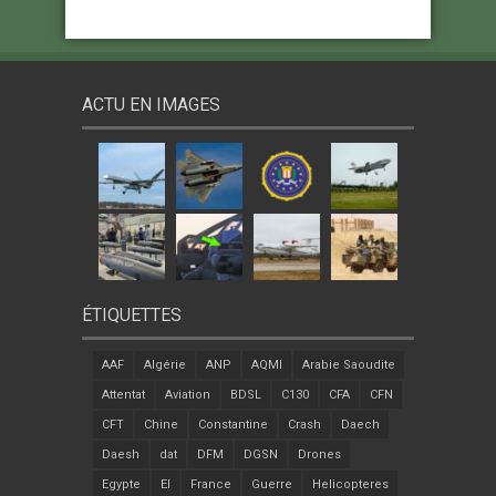
ACTU EN IMAGES
ÉTIQUETTES
AAF
Algérie
ANP
AQMI
Arabie Saoudite
Attentat
Aviation
BDSL
C130
CFA
CFN
CFT
Chine
Constantine
Crash
Daech
Daesh
dat
DFM
DGSN
Drones
Egypte
EI
France
Guerre
Helicopteres