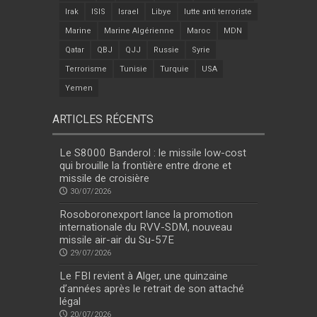
Irak
ISIS
Israel
Libye
lutte anti terroriste
Marine
Marine Algérienne
Maroc
MDN
Qatar
QBJ
QJJ
Russie
Syrie
Terrorisme
Tunisie
Turquie
USA
Yemen
ARTICLES RÉCENTS
Le S8000 Banderol : le missile low-cost
qui brouille la frontière entre drone et
missile de croisière
30/07/2026
Rosoboronexport lance la promotion
internationale du RVV-SDM, nouveau
missile air-air du Su-57E
29/07/2026
Le FBI revient à Alger, une quinzaine
d’années après le retrait de son attaché
légal
20/07/2026