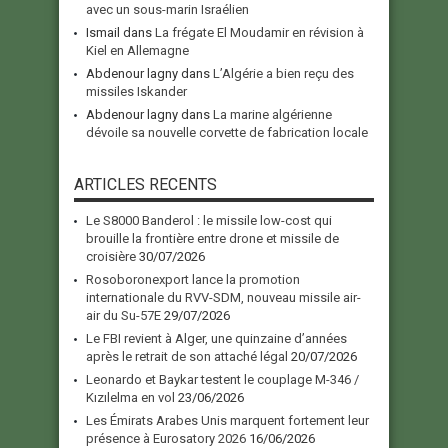
avec un sous-marin Israélien
Ismail
dans
La frégate El Moudamir en révision à
Kiel en Allemagne
Abdenour lagny
dans
L’Algérie a bien reçu des
missiles Iskander
Abdenour lagny
dans
La marine algérienne
dévoile sa nouvelle corvette de fabrication locale
ARTICLES RECENTS
Le S8000 Banderol : le missile low-cost qui
brouille la frontière entre drone et missile de
croisière
30/07/2026
Rosoboronexport lance la promotion
internationale du RVV-SDM, nouveau missile air-
air du Su-57E
29/07/2026
Le FBI revient à Alger, une quinzaine d’années
après le retrait de son attaché légal
20/07/2026
Leonardo et Baykar testent le couplage M-346 /
Kızılelma en vol
23/06/2026
Les Émirats Arabes Unis marquent fortement leur
présence à Eurosatory 2026
16/06/2026