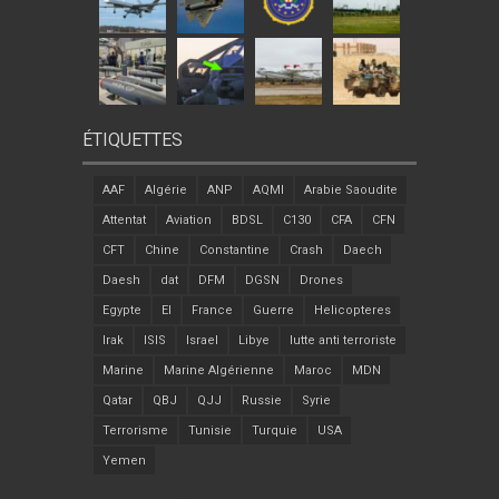
ÉTIQUETTES
AAF
Algérie
ANP
AQMI
Arabie Saoudite
Attentat
Aviation
BDSL
C130
CFA
CFN
CFT
Chine
Constantine
Crash
Daech
Daesh
dat
DFM
DGSN
Drones
Egypte
EI
France
Guerre
Helicopteres
Irak
ISIS
Israel
Libye
lutte anti terroriste
Marine
Marine Algérienne
Maroc
MDN
Qatar
QBJ
QJJ
Russie
Syrie
Terrorisme
Tunisie
Turquie
USA
Yemen