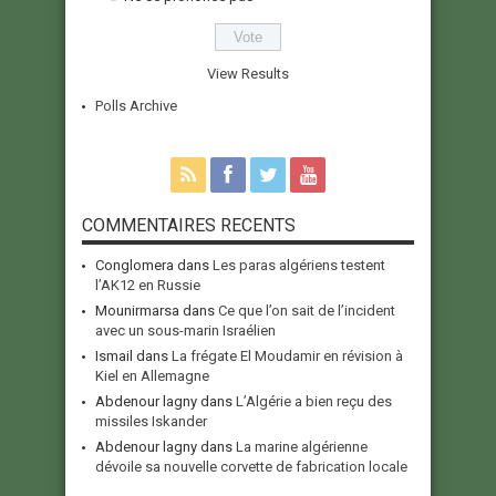
View Results
Polls Archive
COMMENTAIRES RECENTS
Conglomera
dans
Les paras algériens testent
l’AK12 en Russie
Mounirmarsa
dans
Ce que l’on sait de l’incident
avec un sous-marin Israélien
Ismail
dans
La frégate El Moudamir en révision à
Kiel en Allemagne
Abdenour lagny
dans
L’Algérie a bien reçu des
missiles Iskander
Abdenour lagny
dans
La marine algérienne
dévoile sa nouvelle corvette de fabrication locale