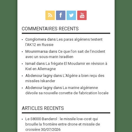
COMMENTAIRES RECENTS
Conglomera
dans
Les paras algériens testent
l’AK12 en Russie
Mounirmarsa
dans
Ce que l’on sait de l’incident
avec un sous-marin Israélien
Ismail
dans
La frégate El Moudamir en révision à
Kiel en Allemagne
Abdenour lagny
dans
L’Algérie a bien reçu des
missiles Iskander
Abdenour lagny
dans
La marine algérienne
dévoile sa nouvelle corvette de fabrication locale
ARTICLES RECENTS
Le S8000 Banderol : le missile low-cost qui
brouille la frontière entre drone et missile de
croisière
30/07/2026