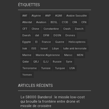
ÉTIQUETTES
AAF
Algérie
ANP
AQMI
Arabie Saoudite
Attentat
Aviation
BDSL
C130
CFA
CFN
CFT
Chine
Constantine
Crash
Daech
Daesh
dat
DFM
DGSN
Drones
Egypte
EI
France
Guerre
Helicopteres
Irak
ISIS
Israel
Libye
lutte anti terroriste
Marine
Marine Algérienne
Maroc
MDN
Qatar
QBJ
QJJ
Russie
Syrie
Terrorisme
Tunisie
Turquie
USA
Yemen
ARTICLES RÉCENTS
Le S8000 Banderol : le missile low-cost
qui brouille la frontière entre drone et
missile de croisière