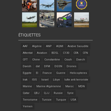
ÉTIQUETTES
AAF
Algérie
ANP
AQMI
Arabie Saoudite
Attentat
Aviation
BDSL
C130
CFA
CFN
CFT
Chine
Constantine
Crash
Daech
Daesh
dat
DFM
DGSN
Drones
Egypte
EI
France
Guerre
Helicopteres
Irak
ISIS
Israel
Libye
lutte anti terroriste
Marine
Marine Algérienne
Maroc
MDN
Qatar
QBJ
QJJ
Russie
Syrie
Terrorisme
Tunisie
Turquie
USA
Yemen