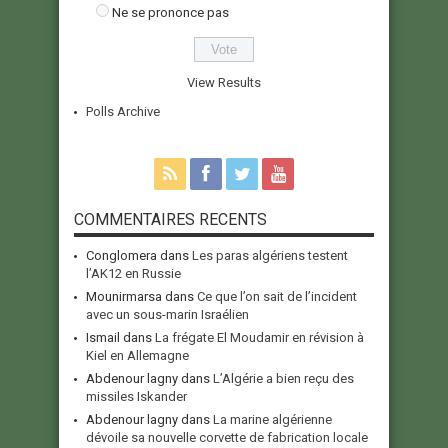
Ne se prononce pas
View Results
Polls Archive
COMMENTAIRES RECENTS
Conglomera
dans
Les paras algériens testent
l’AK12 en Russie
Mounirmarsa
dans
Ce que l’on sait de l’incident
avec un sous-marin Israélien
Ismail
dans
La frégate El Moudamir en révision à
Kiel en Allemagne
Abdenour lagny
dans
L’Algérie a bien reçu des
missiles Iskander
Abdenour lagny
dans
La marine algérienne
dévoile sa nouvelle corvette de fabrication locale