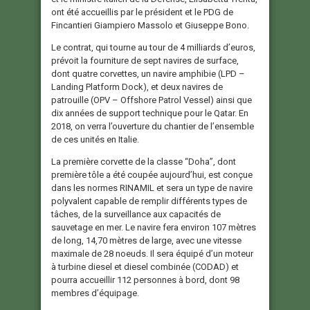
ont été accueillis par le président et le PDG de
Fincantieri Giampiero Massolo et Giuseppe Bono.
Le contrat, qui tourne au tour de 4 milliards d’euros,
prévoit la fourniture de sept navires de surface,
dont quatre corvettes, un navire amphibie (LPD –
Landing Platform Dock), et deux navires de
patrouille (OPV – Offshore Patrol Vessel) ainsi que
dix années de support technique pour le Qatar. En
2018, on verra l’ouverture du chantier de l’ensemble
de ces unités en Italie.
La première corvette de la classe “Doha”, dont
première tôle a été coupée aujourd’hui, est conçue
dans les normes RINAMIL et sera un type de navire
polyvalent capable de remplir différents types de
tâches, de la surveillance aux capacités de
sauvetage en mer. Le navire fera environ 107 mètres
de long, 14,70 mètres de large, avec une vitesse
maximale de 28 noeuds. Il sera équipé d’un moteur
à turbine diesel et diesel combinée (CODAD) et
pourra accueillir 112 personnes à bord, dont 98
membres d’équipage.