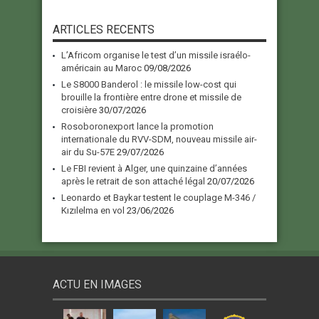
ARTICLES RECENTS
L’Africom organise le test d’un missile israélo-
américain au Maroc
09/08/2026
Le S8000 Banderol : le missile low-cost qui
brouille la frontière entre drone et missile de
croisière
30/07/2026
Rosoboronexport lance la promotion
internationale du RVV-SDM, nouveau missile air-
air du Su-57E
29/07/2026
Le FBI revient à Alger, une quinzaine d’années
après le retrait de son attaché légal
20/07/2026
Leonardo et Baykar testent le couplage M-346 /
Kızılelma en vol
23/06/2026
ACTU EN IMAGES