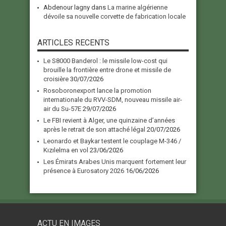
Abdenour lagny
dans
La marine algérienne
dévoile sa nouvelle corvette de fabrication locale
ARTICLES RECENTS
Le S8000 Banderol : le missile low-cost qui
brouille la frontière entre drone et missile de
croisière
30/07/2026
Rosoboronexport lance la promotion
internationale du RVV-SDM, nouveau missile air-
air du Su-57E
29/07/2026
Le FBI revient à Alger, une quinzaine d’années
après le retrait de son attaché légal
20/07/2026
Leonardo et Baykar testent le couplage M-346 /
Kızılelma en vol
23/06/2026
Les Émirats Arabes Unis marquent fortement leur
présence à Eurosatory 2026
16/06/2026
ACTU EN IMAGES