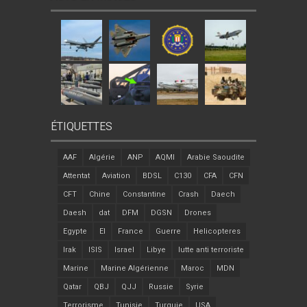
ÉTIQUETTES
AAF
Algérie
ANP
AQMI
Arabie Saoudite
Attentat
Aviation
BDSL
C130
CFA
CFN
CFT
Chine
Constantine
Crash
Daech
Daesh
dat
DFM
DGSN
Drones
Egypte
EI
France
Guerre
Helicopteres
Irak
ISIS
Israel
Libye
lutte anti terroriste
Marine
Marine Algérienne
Maroc
MDN
Qatar
QBJ
QJJ
Russie
Syrie
Terrorisme
Tunisie
Turquie
USA