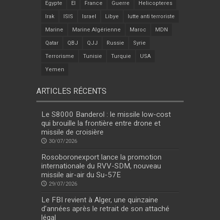
Egypte
EI
France
Guerre
Helicopteres
Irak
ISIS
Israel
Libye
lutte anti terroriste
Marine
Marine Algérienne
Maroc
MDN
Qatar
QBJ
QJJ
Russie
Syrie
Terrorisme
Tunisie
Turquie
USA
Yemen
ARTICLES RÉCENTS
Le S8000 Banderol : le missile low-cost
qui brouille la frontière entre drone et
missile de croisière
30/07/2026
Rosoboronexport lance la promotion
internationale du RVV-SDM, nouveau
missile air-air du Su-57E
29/07/2026
Le FBI revient à Alger, une quinzaine
d’années après le retrait de son attaché
légal