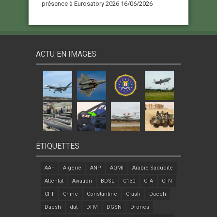
présence à Eurosatory 2026
16/06/2026
ACTU EN IMAGES
ÉTIQUETTES
AAF
Algérie
ANP
AQMI
Arabie Saoudite
Attentat
Aviation
BDSL
C130
CFA
CFN
CFT
Chine
Constantine
Crash
Daech
Daesh
dat
DFM
DGSN
Drones