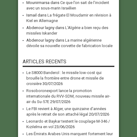
Mounirmarsa
dans
Ce que l’on sait de l’incident
avec un sous-marin Israélien
Ismail
dans
La frégate El Moudamir en révision à
Kiel en Allemagne
Abdenour lagny
dans
L’Algérie a bien reçu des
missiles Iskander
Abdenour lagny
dans
La marine algérienne
dévoile sa nouvelle corvette de fabrication locale
ARTICLES RECENTS
Le S8000 Banderol : le missile low-cost qui
brouille la frontière entre drone et missile de
croisière
30/07/2026
Rosoboronexport lance la promotion
internationale du RVV-SDM, nouveau missile air-
air du Su-57E
29/07/2026
Le FBI revient à Alger, une quinzaine d’années
après le retrait de son attaché légal
20/07/2026
Leonardo et Baykar testent le couplage M-346 /
Kızılelma en vol
23/06/2026
Les Émirats Arabes Unis marquent fortement leur