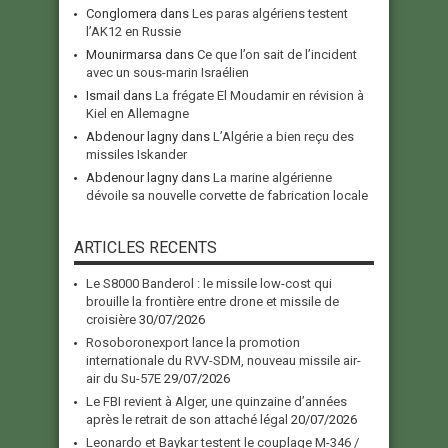
Conglomera
dans
Les paras algériens testent
l’AK12 en Russie
Mounirmarsa
dans
Ce que l’on sait de l’incident
avec un sous-marin Israélien
Ismail
dans
La frégate El Moudamir en révision à
Kiel en Allemagne
Abdenour lagny
dans
L’Algérie a bien reçu des
missiles Iskander
Abdenour lagny
dans
La marine algérienne
dévoile sa nouvelle corvette de fabrication locale
ARTICLES RECENTS
Le S8000 Banderol : le missile low-cost qui
brouille la frontière entre drone et missile de
croisière
30/07/2026
Rosoboronexport lance la promotion
internationale du RVV-SDM, nouveau missile air-
air du Su-57E
29/07/2026
Le FBI revient à Alger, une quinzaine d’années
après le retrait de son attaché légal
20/07/2026
Leonardo et Baykar testent le couplage M-346 /