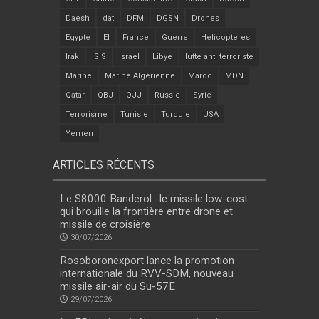
Daesh
dat
DFM
DGSN
Drones
Egypte
EI
France
Guerre
Helicopteres
Irak
ISIS
Israel
Libye
lutte anti terroriste
Marine
Marine Algérienne
Maroc
MDN
Qatar
QBJ
QJJ
Russie
Syrie
Terrorisme
Tunisie
Turquie
USA
Yemen
ARTICLES RÉCENTS
Le S8000 Banderol : le missile low-cost
qui brouille la frontière entre drone et
missile de croisière
30/07/2026
Rosoboronexport lance la promotion
internationale du RVV-SDM, nouveau
missile air-air du Su-57E
29/07/2026