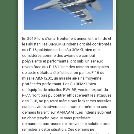
En 2019, lors d’un affrontement aérien entre l’Inde et
le Pakistan, les Su-30MKI indiens ont été confrontés
aux F-16 pakistanais. Les Su-30MKI, bien que
considérés comme des avions de combat
polyvalents et performants, ont subi un sérieux
revers face aux F-16. L’une des raisons principales
de cette défaite a été l’utilisation par les F-16 du
missile AIM-120C, un missile air-air à moyenne
portée très performant. Les Su-30MKI, bien
qu’équipés de missiles RVV-AE, version export du
R-77, n’ont pas pu contrer efficacement les attaques
des F-16, ne pouvant même pas locker ces missiles
sur les avions adverses au moment même ou ces
derniers tiraient leur AMRAAM ! Les indiens subirent
un choc psychologique sans précèdent,
demandant aux russes de trouver une solution pour
remédier à cette situation. Ces derniers ne