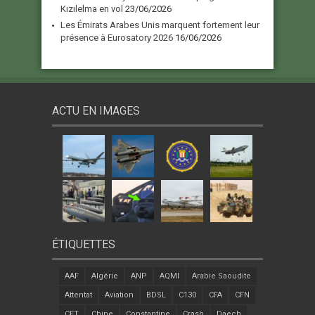
Kızılelma en vol
23/06/2026
Les Émirats Arabes Unis marquent fortement leur
présence à Eurosatory 2026
16/06/2026
ACTU EN IMAGES
ÉTIQUETTES
AAF
Algérie
ANP
AQMI
Arabie Saoudite
Attentat
Aviation
BDSL
C130
CFA
CFN
CFT
Chine
Constantine
Crash
Daech