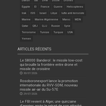
Daesh
dat
DFM
DGSN
Drones
Egypte
EI
France
Guerre
Helicopteres
Irak
ISIS
Israel
Libye
lutte anti terroriste
Marine
Marine Algérienne
Maroc
MDN
Qatar
QBJ
QJJ
Russie
Syrie
Terrorisme
Tunisie
Turquie
USA
Yemen
ARTICLES RÉCENTS
Le S8000 Banderol : le missile low-cost
qui brouille la frontière entre drone et
missile de croisière
30/07/2026
Rosoboronexport lance la promotion
internationale du RVV-SDM, nouveau
missile air-air du Su-57E
29/07/2026
Le FBI revient à Alger, une quinzaine
d’années après le retrait de son attaché