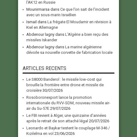
l’AK12 en Russie
Mounirmarsa
dans
Ce que l’on sait de l’incident
avec un sous-marin Israélien
Ismail
dans
La frégate El Moudamir en révision à
Kiel en Allemagne
Abdenour lagny
dans
L’Algérie a bien reçu des
missiles Iskander
Abdenour lagny
dans
La marine algérienne
dévoile sa nouvelle corvette de fabrication locale
ARTICLES RECENTS
Le S8000 Banderol : le missile low-cost qui
brouille la frontière entre drone et missile de
croisière
30/07/2026
Rosoboronexport lance la promotion
internationale du RVV-SDM, nouveau missile air-
air du Su-57E
29/07/2026
Le FBI revient à Alger, une quinzaine d’années
après le retrait de son attaché légal
20/07/2026
Leonardo et Baykar testent le couplage M-346 /
Kızılelma en vol
23/06/2026