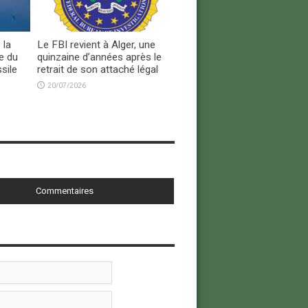
 la
Le FBI revient à Alger, une
e du
quinzaine d’années après le
sile
retrait de son attaché légal
20/07/2026
Commentaires