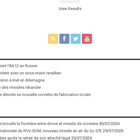
View Results
tent l’AK12 en Russie
ncident avec un sous-marin Israélien
ision à Kiel en Allemagne
u des missiles Iskander
 dévoile sa nouvelle corvette de fabrication locale
 brouille la frontière entre drone et missile de croisière
30/07/2026
nationale du RVV-SDM, nouveau missile air-air du Su-57E
29/07/2026
ées après le retrait de son attaché légal
20/07/2026