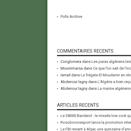
Polls Archive
COMMENTAIRES RECENTS
Conglomera
dans
Les paras algériens tes
Mounirmarsa
dans
Ce que l’on sait de l’i
Ismail
dans
La frégate El Moudamir en rév
Abdenour lagny
dans
L’Algérie a bien reç
Abdenour lagny
dans
La marine algérienne
ARTICLES RECENTS
Le S8000 Banderol : le missile low-cost qui
Rosoboronexport lance la promotion inter
Le FBI revient à Alger, une quinzaine d’ann