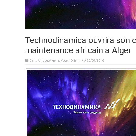
Technodinamica ouvrira son c
maintenance africain à Alger
Dans
Afrique
,
Algérie
,
Moyen-Orient
25/09/2016