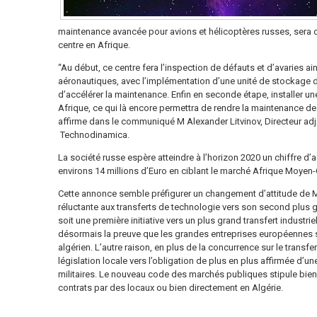
maintenance avancée pour avions et hélicoptères russes, sera ou
centre en Afrique.
“Au début, ce centre fera l’inspection de défauts et d’avaries a
aéronautiques, avec l’implémentation d’une unité de stockage 
d’accélérer la maintenance. Enfin en seconde étape, installer u
Afrique, ce qui là encore permettra de rendre la maintenance des
affirme dans le communiqué M Alexander Litvinov, Directeur adjo
Technodinamica.
La société russe espère atteindre à l’horizon 2020 un chiffre d’a
environs 14 millions d’Euro en ciblant le marché Afrique Moyen-O
Cette annonce semble préfigurer un changement d’attitude de M
réluctante aux transferts de technologie vers son second plus gran
soit une première initiative vers un plus grand transfert industriel
désormais la preuve que les grandes entreprises européennes s
algérien. L’autre raison, en plus de la concurrence sur le transfer
législation locale vers l’obligation de plus en plus affirmée d’u
militaires. Le nouveau code des marchés publiques stipule bien 
contrats par des locaux ou bien directement en Algérie.