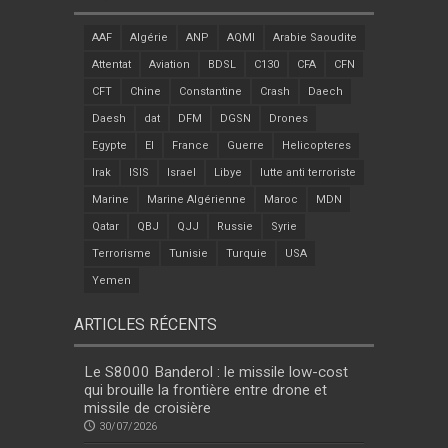
AAF
Algérie
ANP
AQMI
Arabie Saoudite
Attentat
Aviation
BDSL
C130
CFA
CFN
CFT
Chine
Constantine
Crash
Daech
Daesh
dat
DFM
DGSN
Drones
Egypte
EI
France
Guerre
Helicopteres
Irak
ISIS
Israel
Libye
lutte anti terroriste
Marine
Marine Algérienne
Maroc
MDN
Qatar
QBJ
QJJ
Russie
Syrie
Terrorisme
Tunisie
Turquie
USA
Yemen
ARTICLES RÉCENTS
Le S8000 Banderol : le missile low-cost
qui brouille la frontière entre drone et
missile de croisière
30/07/2026