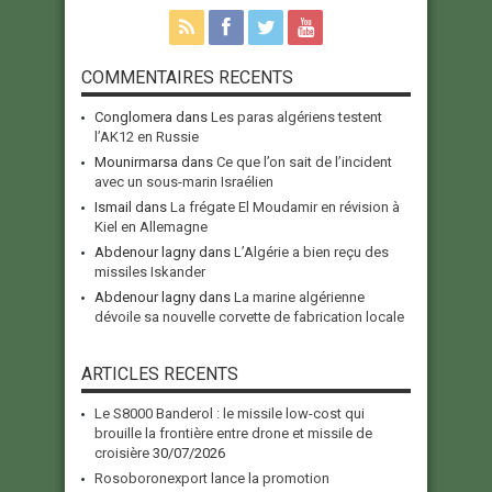
COMMENTAIRES RECENTS
Conglomera
dans
Les paras algériens testent
l’AK12 en Russie
Mounirmarsa
dans
Ce que l’on sait de l’incident
avec un sous-marin Israélien
Ismail
dans
La frégate El Moudamir en révision à
Kiel en Allemagne
Abdenour lagny
dans
L’Algérie a bien reçu des
missiles Iskander
Abdenour lagny
dans
La marine algérienne
dévoile sa nouvelle corvette de fabrication locale
ARTICLES RECENTS
Le S8000 Banderol : le missile low-cost qui
brouille la frontière entre drone et missile de
croisière
30/07/2026
Rosoboronexport lance la promotion