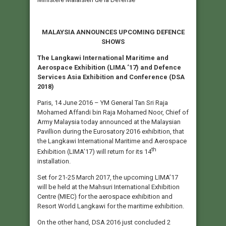
MALAYSIA ANNOUNCES UPCOMING DEFENCE
SHOWS
The Langkawi International Maritime and
Aerospace Exhibition (LIMA ‘17) and Defence
Services Asia Exhibition and Conference (DSA
2018)
Paris, 14 June 2016 – YM General Tan Sri Raja
Mohamed Affandi bin Raja Mohamed Noor, Chief of
Army Malaysia today announced at the Malaysian
Pavillion during the Eurosatory 2016 exhibition, that
the Langkawi International Maritime and Aerospace
th
Exhibition (LIMA’17) will return for its 14
installation.
Set for 21-25 March 2017, the upcoming LIMA’17
will be held at the Mahsuri International Exhibition
Centre (MIEC) for the aerospace exhibition and
Resort World Langkawi for the maritime exhibition.
On the other hand, DSA 2016 just concluded 2