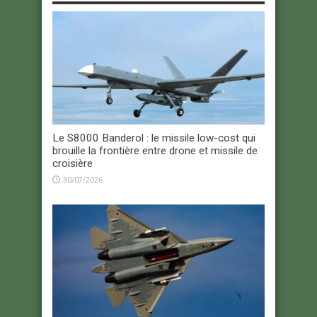
Le S8000 Banderol : le missile low-cost qui
brouille la frontière entre drone et missile de
croisière
30/07/2026