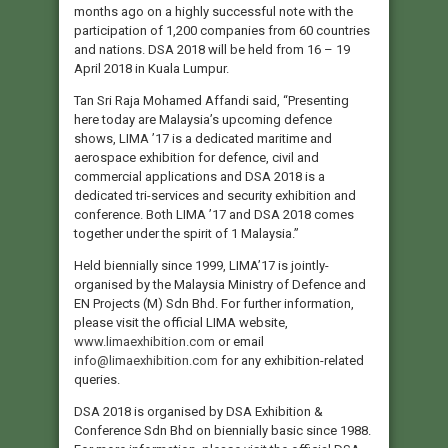
months ago on a highly successful note with the
participation of 1,200 companies from 60 countries
and nations. DSA 2018 will be held from 16 – 19
April 2018 in Kuala Lumpur.
Tan Sri Raja Mohamed Affandi said, “Presenting
here today are Malaysia’s upcoming defence
shows, LIMA ’17 is a dedicated maritime and
aerospace exhibition for defence, civil and
commercial applications and DSA 2018 is a
dedicated tri-services and security exhibition and
conference. Both LIMA ’17 and DSA 2018 comes
together under the spirit of 1 Malaysia.”
Held biennially since 1999, LIMA’17 is jointly-
organised by the Malaysia Ministry of Defence and
EN Projects (M) Sdn Bhd. For further information,
please visit the official LIMA website,
www.limaexhibition.com
or email
info@limaexhibition.com
for any exhibition-related
queries.
DSA 2018 is organised by DSA Exhibition &
Conference Sdn Bhd on biennially basic since 1988.