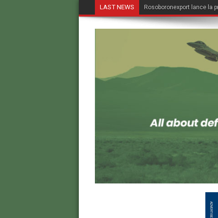
LAST NEWS
Rosoboronexport lance la p