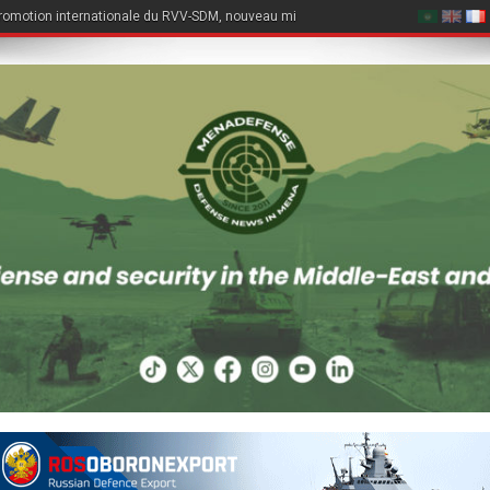
romotion internationale du RVV-SDM, nouveau missile air-air du Su-57E