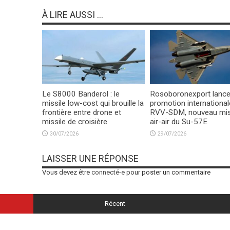
À LIRE AUSSI ...
Le S8000 Banderol : le
Rosoboronexport lance
missile low-cost qui brouille la
promotion international
frontière entre drone et
RVV-SDM, nouveau mis
missile de croisière
air-air du Su-57E
30/07/2026
29/07/2026
LAISSER UNE RÉPONSE
Vous devez être
connecté-e
pour poster un commentaire
Récent