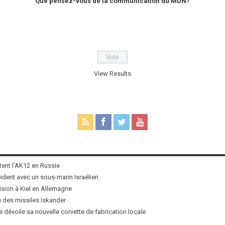
Que pensez-vous de la communication du MDN?
View Results
tent l’AK12 en Russie
ncident avec un sous-marin Israélien
ision à Kiel en Allemagne
u des missiles Iskander
 dévoile sa nouvelle corvette de fabrication locale