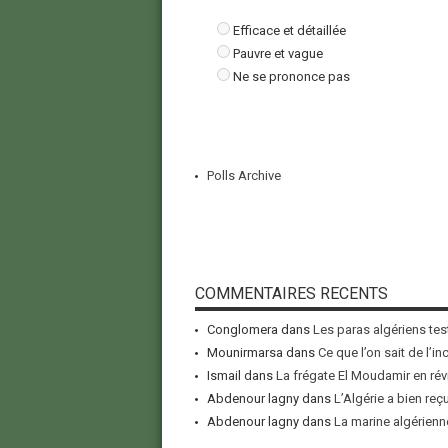
Efficace et détaillée
Pauvre et vague
Ne se prononce pas
Polls Archive
COMMENTAIRES RECENTS
Conglomera
dans
Les paras algériens tes
Mounirmarsa
dans
Ce que l’on sait de l’i
Ismail
dans
La frégate El Moudamir en rév
Abdenour lagny
dans
L’Algérie a bien reç
Abdenour lagny
dans
La marine algérienne