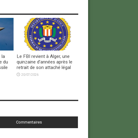
 la
Le FBI revient à Alger, une
e du
quinzaine d’années après le
sile
retrait de son attaché légal
20/07/2026
Commentaires