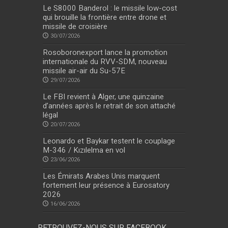
Le S8000 Banderol : le missile low-cost
qui brouille la frontière entre drone et
missile de croisière
30/07/2026
Rosoboronexport lance la promotion
internationale du RVV-SDM, nouveau
missile air-air du Su-57E
29/07/2026
Le FBI revient à Alger, une quinzaine
d’années après le retrait de son attaché
légal
20/07/2026
Leonardo et Baykar testent le couplage
M-346 / Kızılelma en vol
23/06/2026
Les Émirats Arabes Unis marquent
fortement leur présence à Eurosatory
2026
16/06/2026
RETROUVEZ-NOUS SUR FACEBOOK