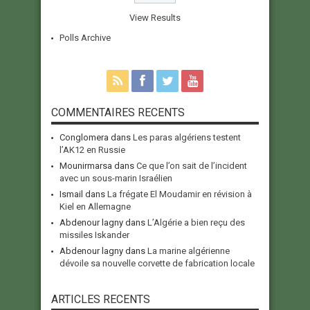
View Results
Polls Archive
COMMENTAIRES RECENTS
Conglomera
dans
Les paras algériens testent
l’AK12 en Russie
Mounirmarsa
dans
Ce que l’on sait de l’incident
avec un sous-marin Israélien
Ismail
dans
La frégate El Moudamir en révision à
Kiel en Allemagne
Abdenour lagny
dans
L’Algérie a bien reçu des
missiles Iskander
Abdenour lagny
dans
La marine algérienne
dévoile sa nouvelle corvette de fabrication locale
ARTICLES RECENTS