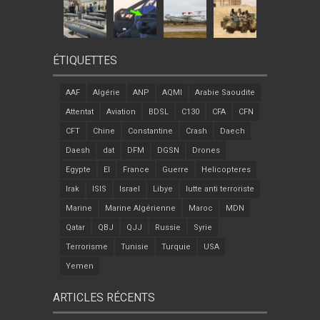
ÉTIQUETTES
AAF
Algérie
ANP
AQMI
Arabie Saoudite
Attentat
Aviation
BDSL
C130
CFA
CFN
CFT
Chine
Constantine
Crash
Daech
Daesh
dat
DFM
DGSN
Drones
Egypte
EI
France
Guerre
Helicopteres
Irak
ISIS
Israel
Libye
lutte anti terroriste
Marine
Marine Algérienne
Maroc
MDN
Qatar
QBJ
QJJ
Russie
Syrie
Terrorisme
Tunisie
Turquie
USA
Yemen
ARTICLES RÉCENTS