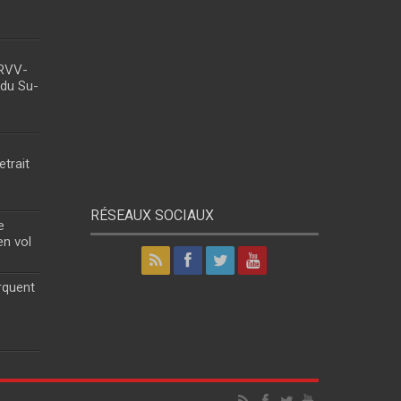
 RVV-
 du Su-
etrait
RÉSEAUX SOCIAUX
e
en vol
rquent