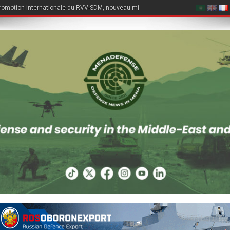
romotion internationale du RVV-SDM, nouveau missile air-air du Su-57E