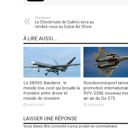
Précédent :
Le Checkmate de Sukhoï sera au
rendez-vous au Dubaï Air Show
À LIRE AUSSI ...
Le S8000 Banderol : le
Rosoboronexport lance
missile low-cost qui brouille la
promotion international
frontière entre drone et
RVV-SDM, nouveau mis
missile de croisière
air-air du Su-57E
30/07/2026
29/07/2026
LAISSER UNE RÉPONSE
Vous devez être
connecté-e
pour poster un commentaire