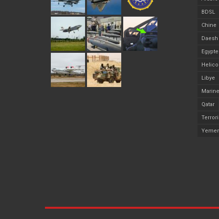
BDSL
Chine
Daesh
Egypte
Helico
Libye
Marine
Qatar
Terror
Yeme