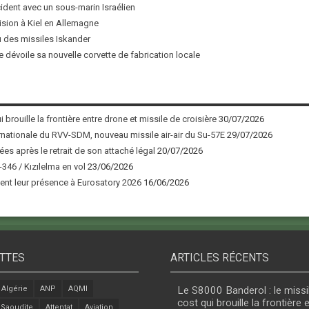
ncident avec un sous-marin Israélien
ision à Kiel en Allemagne
u des missiles Iskander
 dévoile sa nouvelle corvette de fabrication locale
 brouille la frontière entre drone et missile de croisière
30/07/2026
nationale du RVV-SDM, nouveau missile air-air du Su-57E
29/07/2026
ées après le retrait de son attaché légal
20/07/2026
346 / Kızılelma en vol
23/06/2026
nt leur présence à Eurosatory 2026
16/06/2026
TTES
ARTICLES RÉCENTS
Algérie
ANP
AQMI
Le S8000 Banderol : le missi
cost qui brouille la frontière 
 Saoudite
Attentat
Aviation