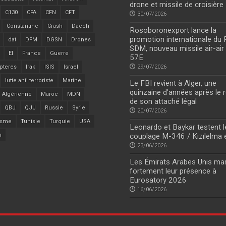
drone et missile de croisière
C130
CFA
CFN
CFT
30/07/2026
Constantine
Crash
Daech
Rosoboronexport lance la
promotion internationale du
dat
DFM
DGSN
Drones
SDM, nouveau missile air-air
EI
France
Guerre
57E
pteres
Irak
ISIS
Israel
29/07/2026
lutte anti terroriste
Marine
Le FBI revient à Alger, une
quinzaine d’années après le r
 Algérienne
Maroc
MDN
de son attaché légal
QBJ
QJJ
Russie
Syrie
20/07/2026
isme
Tunisie
Turquie
USA
Leonardo et Baykar testent l
n
couplage M-346 / Kızılelma 
23/06/2026
Les Émirats Arabes Unis ma
fortement leur présence à
Eurosatory 2026
16/06/2026