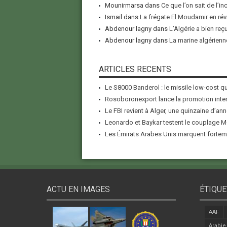
Mounirmarsa
dans
Ce que l’on sait de l’i
Ismail
dans
La frégate El Moudamir en rév
Abdenour lagny
dans
L’Algérie a bien reç
Abdenour lagny
dans
La marine algérienne
ARTICLES RECENTS
Le S8000 Banderol : le missile low-cost qui
Rosoboronexport lance la promotion inter
Le FBI revient à Alger, une quinzaine d’ann
Leonardo et Baykar testent le couplage M-
Les Émirats Arabes Unis marquent forteme
ACTU EN IMAGES
ÉTIQUE
AAF
Arabie