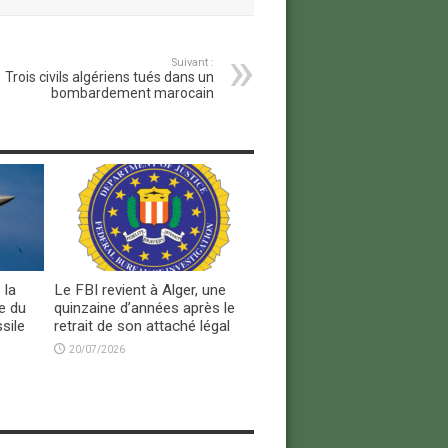
Suivant :
Trois civils algériens tués dans un
bombardement marocain
 la
Le FBI revient à Alger, une
e du
quinzaine d’années après le
sile
retrait de son attaché légal
20/07/2026