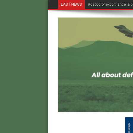
LAST NEWS
Rosoboronexport lance la p