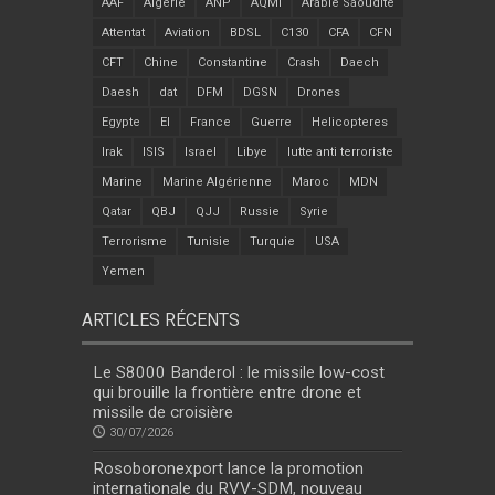
AAF
Algérie
ANP
AQMI
Arabie Saoudite
Attentat
Aviation
BDSL
C130
CFA
CFN
CFT
Chine
Constantine
Crash
Daech
Daesh
dat
DFM
DGSN
Drones
Egypte
EI
France
Guerre
Helicopteres
Irak
ISIS
Israel
Libye
lutte anti terroriste
Marine
Marine Algérienne
Maroc
MDN
Qatar
QBJ
QJJ
Russie
Syrie
Terrorisme
Tunisie
Turquie
USA
Yemen
ARTICLES RÉCENTS
Le S8000 Banderol : le missile low-cost
qui brouille la frontière entre drone et
missile de croisière
30/07/2026
Rosoboronexport lance la promotion
internationale du RVV-SDM, nouveau