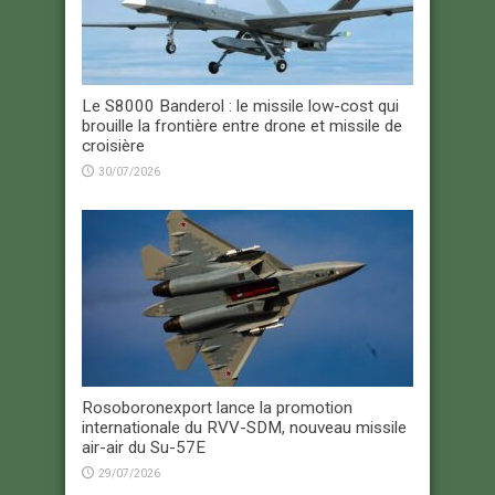
Le S8000 Banderol : le missile low-cost qui
brouille la frontière entre drone et missile de
croisière
30/07/2026
Rosoboronexport lance la promotion
internationale du RVV-SDM, nouveau missile
air-air du Su-57E
29/07/2026