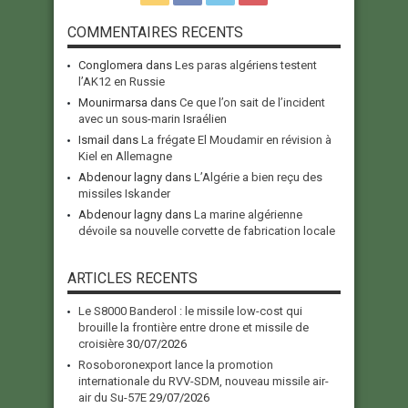
COMMENTAIRES RECENTS
Conglomera
dans
Les paras algériens testent
l’AK12 en Russie
Mounirmarsa
dans
Ce que l’on sait de l’incident
avec un sous-marin Israélien
Ismail
dans
La frégate El Moudamir en révision à
Kiel en Allemagne
Abdenour lagny
dans
L’Algérie a bien reçu des
missiles Iskander
Abdenour lagny
dans
La marine algérienne
dévoile sa nouvelle corvette de fabrication locale
ARTICLES RECENTS
Le S8000 Banderol : le missile low-cost qui
brouille la frontière entre drone et missile de
croisière
30/07/2026
Rosoboronexport lance la promotion
internationale du RVV-SDM, nouveau missile air-
air du Su-57E
29/07/2026