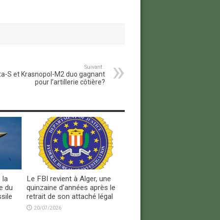
Suivant :
a-S et Krasnopol-M2 duo gagnant
pour l’artillerie côtière?
 la
Le FBI revient à Alger, une
e du
quinzaine d’années après le
sile
retrait de son attaché légal
20/07/2026