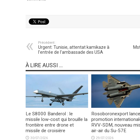
Précédent :
Urgent: Tunisie, attentat kamikaze à
Mst
l’entrée de l’ambassade des USA
À LIRE AUSSI ...
Le S8000 Banderol : le
Rosoboronexport lance
missile low-cost qui brouille la
promotion international
frontière entre drone et
RVV-SDM, nouveau mis
missile de croisière
air-air du Su-57E
30/07/2026
29/07/2026