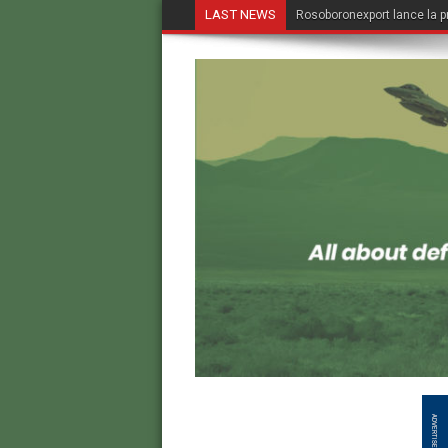
LAST NEWS
Rosoboronexport lance la p