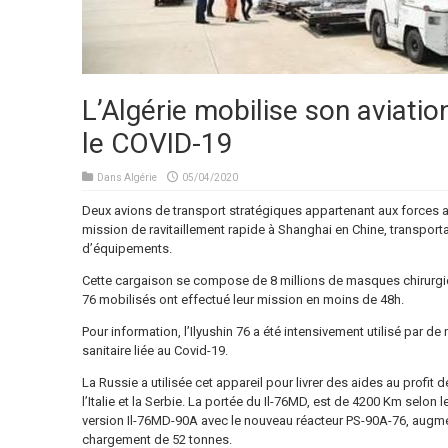
L’Algérie mobilise son aviatio
le COVID-19
Dans
Algérie
05/04/2020
Deux avions de transport stratégiques appartenant aux forces a
mission de ravitaillement rapide à Shanghai en Chine, transport
d’équipements.
Cette cargaison se compose de 8 millions de masques chirurgic
76 mobilisés ont effectué leur mission en moins de 48h.
Pour information, l’Ilyushin 76 a été intensivement utilisé par de
sanitaire liée au Covid-19.
La Russie a utilisée cet appareil pour livrer des aides au prof
l’Italie et la Serbie. La portée du Il-76MD, est de 4200 Km selon
version Il-76MD-90A avec le nouveau réacteur PS-90A-76, augme
chargement de 52 tonnes.