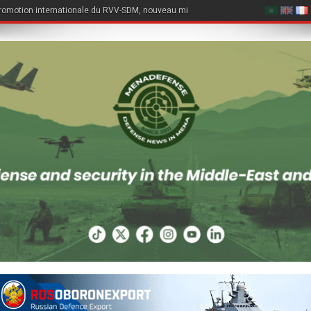
romotion internationale du RVV-SDM, nouveau missile air-air du Su-57E