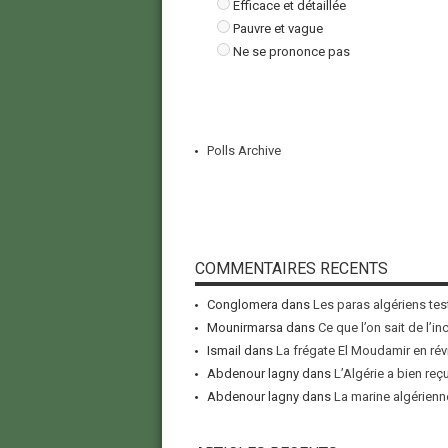
Efficace et détaillée
Pauvre et vague
Ne se prononce pas
Polls Archive
COMMENTAIRES RECENTS
Conglomera
dans
Les paras algériens tes
Mounirmarsa
dans
Ce que l’on sait de l’i
Ismail
dans
La frégate El Moudamir en rév
Abdenour lagny
dans
L’Algérie a bien reç
Abdenour lagny
dans
La marine algérienne