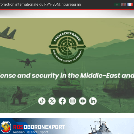
romotion internationale du RVV-SDM, nouveau missile air-air du Su-57E