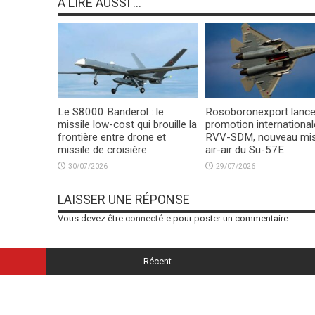
À LIRE AUSSI ...
Le S8000 Banderol : le
Rosoboronexport lance
missile low-cost qui brouille la
promotion international
frontière entre drone et
RVV-SDM, nouveau mis
missile de croisière
air-air du Su-57E
30/07/2026
29/07/2026
LAISSER UNE RÉPONSE
Vous devez être
connecté-e
pour poster un commentaire
Récent