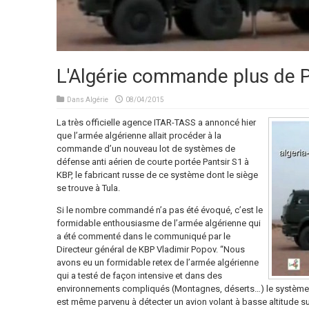
L'Algérie commande plus de Pa
Dans
Algérie
08/04/2015
La très officielle agence ITAR-TASS a annoncé hier
que l’armée algérienne allait procéder à la
commande d’un nouveau lot de systèmes de
défense anti aérien de courte portée Pantsir S1 à
KBP, le fabricant russe de ce système dont le siège
se trouve à Tula.
Si le nombre commandé n’a pas été évoqué, c’est le
formidable enthousiasme de l’armée algérienne qui
a été commenté dans le communiqué par le
Directeur général de KBP Vladimir Popov. “Nous
avons eu un formidable retex de l’armée algérienne
qui a testé de façon intensive et dans des
environnements compliqués (Montagnes, déserts…) le système. Le
est même parvenu à détecter un avion volant à basse altitude sur