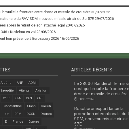
 brouille la frontière entre drone et missile de croisière
30/07/2026
nationale du RVV-SDM, nouveau missile air-air du Su-57E
29/07/2026
ées après le retrait de son attaché légal
20/07/2026
346 / Kızılelma en vol
23/06/2026
nt leur présence à Eurosatory 2026
16/06/2026
TTES
ARTICLES RÉCENTS
Algérie
ANP
AQMI
Le S8000 Banderol : le missi
cost qui brouille la frontière 
 Saoudite
Attentat
Aviation
drone et missile de croisière
C130
CFA
CFN
CFT
30/07/2026
Constantine
Crash
Daech
Rosoboronexport lance la
promotion internationale du
dat
DFM
DGSN
Drones
SDM, nouveau missile air-air
EI
France
Guerre
57E