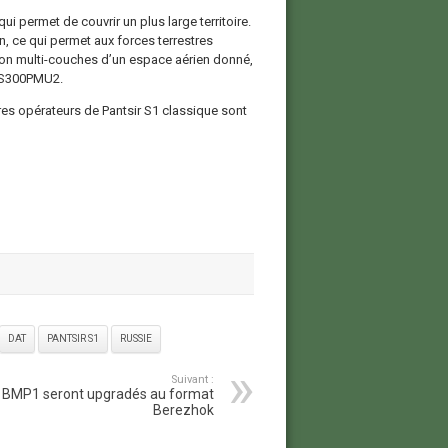
ui permet de couvrir un plus large territoire.
 ce qui permet aux forces terrestres
ion multi-couches d’un espace aérien donné,
s S300PMU2.
res opérateurs de Pantsir S1 classique sont
DAT
PANTSIR S1
RUSSIE
Suivant :
 BMP1 seront upgradés au format
Berezhok