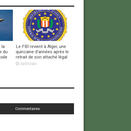
 la
Le FBI revient à Alger, une
e du
quinzaine d’années après le
sile
retrait de son attaché légal
20/07/2026
Commentaires