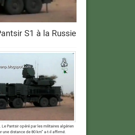
ntsir S1 à la Russie
 Pantsir opéré par les militaires algérien
 une distance de 80 km” a-t-il affirmé.