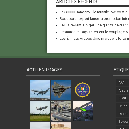
ARTICLES RECENTS
Le S8000 Banderol : le missile low-cost qui
Rosoboronexport lance la promotion inter
Le FBI revient à Alger, une quinzaine d’ann
Leonardo et Baykar testent le couplage M-
Les Émirats Arabes Unis marquent forteme
ACTU EN IMAGES
ÉTIQUE
AAF
Arabie
BDSL
Chine
Daesh
Egypte