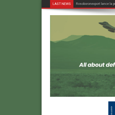
LAST NEWS
Rosoboronexport lance la p