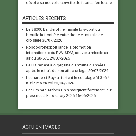
dévoile sa nouvelle corvette de fabrication locale
ARTICLES RECENTS
Le S8000 Banderol : le missile low-cost qui
brouille la frontière entre drone et missile de
croisière
30/07/2026
Rosoboronexport lance la promotion
internationale du RVV-SDM, nouveau missile air-
air du Su-57E
29/07/2026
Le FBI revient à Alger, une quinzaine d’années
après le retrait de son attaché légal
20/07/2026
Leonardo et Baykar testent le couplage M-346 /
Kızılelma en vol
23/06/2026
Les Émirats Arabes Unis marquent fortement leur
présence à Eurosatory 2026
16/06/2026
ACTU EN IMAGES