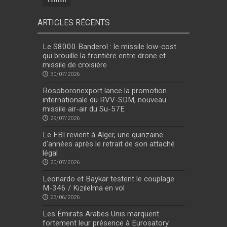
Yemen
ARTICLES RÉCENTS
Le S8000 Banderol : le missile low-cost
qui brouille la frontière entre drone et
missile de croisière
30/07/2026
Rosoboronexport lance la promotion
internationale du RVV-SDM, nouveau
missile air-air du Su-57E
29/07/2026
Le FBI revient à Alger, une quinzaine
d’années après le retrait de son attaché
légal
20/07/2026
Leonardo et Baykar testent le couplage
M-346 / Kızılelma en vol
23/06/2026
Les Émirats Arabes Unis marquent
fortement leur présence à Eurosatory