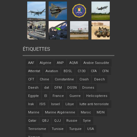
ÉTIQUETTES
AAF
Algérie
ANP
AQMI
Arabie Saoudite
Attentat
Aviation
BDSL
C130
CFA
CFN
CFT
Chine
Constantine
Crash
Daech
Daesh
dat
DFM
DGSN
Drones
Egypte
EI
France
Guerre
Helicopteres
Irak
ISIS
Israel
Libye
lutte anti terroriste
Marine
Marine Algérienne
Maroc
MDN
Qatar
QBJ
QJJ
Russie
Syrie
Terrorisme
Tunisie
Turquie
USA