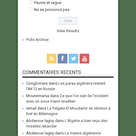
Pauvre et vague
Ne se prononce pas
View Results
Polls Archive
COMMENTAIRES RECENTS
Conglomera
dans
Les paras algériens testent
l’AK12 en Russie
Mounirmarsa
dans
Ce que l’on sait de l’incident
avec un sous-marin Israélien
Ismail
dans
La frégate El Moudamir en révision à
Kiel en Allemagne
Abdenour lagny
dans
L’Algérie a bien reçu des
missiles Iskander
Abdenour lagny
dans
La marine algérienne