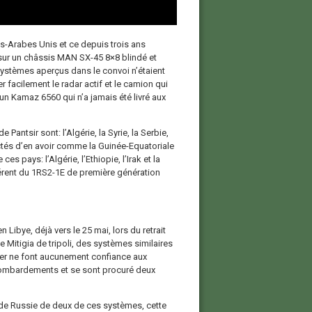
ts-Arabes Unis et ce depuis trois ans
t sur un châssis MAN SX-45 8×8 blindé et
systèmes aperçus dans le convoi n’étaient
 facilement le radar actif et le camion qui
’un Kamaz 6560 qui n’a jamais été livré aux
ntsir sont: l’Algérie, la Syrie, la Serbie,
ectés d’en avoir comme la Guinée-Equatoriale
 pays: l’Algérie, l’Ethiopie, l’Irak et la
érent du 1RS2-1E de première génération
 Libye, déjà vers le 25 mai, lors du retrait
 Mitigia de tripoli, des systèmes similaires
ner ne font aucunement confiance aux
s bombardements et se sont procuré deux
 de Russie de deux de ces systèmes, cette