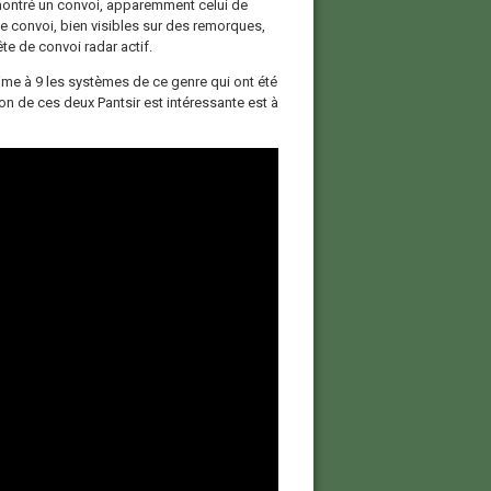
a montré un convoi, apparemment celui de
e convoi, bien visibles sur des remorques,
te de convoi radar actif.
time à 9 les systèmes de ce genre qui ont été
on de ces deux Pantsir est intéressante est à