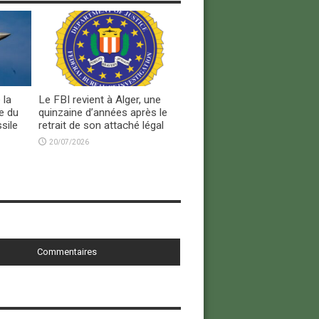
 la
Le FBI revient à Alger, une
e du
quinzaine d’années après le
sile
retrait de son attaché légal
20/07/2026
Commentaires