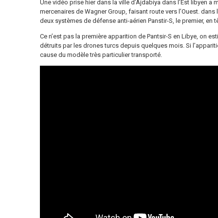
Une vidéo prise hier dans la ville d’Ajdabiya dans l’Est libyen 
mercenaires de Wagner Group, faisant route vers l’Ouest. dans l
deux systèmes de défense anti-aérien Panstir-S, le premier, en tê
Ce n’est pas la première apparition de Pantsir-S en Libye, on es
détruits par les drones turcs depuis quelques mois. Si l’appariti
cause du modèle très particulier transporté.