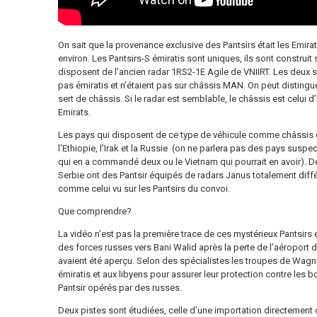
On sait que la provenance exclusive des Pantsirs était les Emira
environ. Les Pantsirs-S émiratis sont uniques, ils sont construi
disposent de l’ancien radar 1RS2-1E Agile de VNIIRT. Les deux 
pas émiratis et n’étaient pas sur châssis MAN. On peut distinguer
sert de châssis. Si le radar est semblable, le châssis est celui d
Emirats.
Les pays qui disposent de ce type de véhicule comme châssis de Pa
l’Ethiopie, l’Irak et la Russie (on ne parlera pas des pays susp
qui en a commandé deux ou le Vietnam qui pourrait en avoir). De ces
Serbie ont des Pantsir équipés de radars Janus totalement diff
comme celui vu sur les Pantsirs du convoi.
Que comprendre?
La vidéo n’est pas la première trace de ces mystérieux Pantsirs en
des forces russes vers Bani Walid après la perte de l’aéroport de
avaient été aperçu. Selon des spécialistes les troupes de Wag
émiratis et aux libyens pour assurer leur protection contre le
Pantsir opérés par des russes.
Deux pistes sont étudiées, celle d’une importation directement