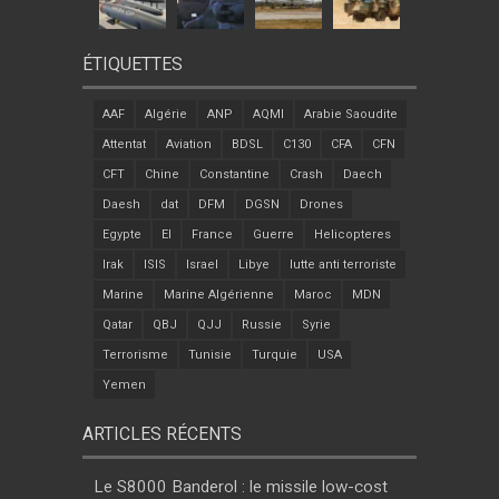
ÉTIQUETTES
AAF
Algérie
ANP
AQMI
Arabie Saoudite
Attentat
Aviation
BDSL
C130
CFA
CFN
CFT
Chine
Constantine
Crash
Daech
Daesh
dat
DFM
DGSN
Drones
Egypte
EI
France
Guerre
Helicopteres
Irak
ISIS
Israel
Libye
lutte anti terroriste
Marine
Marine Algérienne
Maroc
MDN
Qatar
QBJ
QJJ
Russie
Syrie
Terrorisme
Tunisie
Turquie
USA
Yemen
ARTICLES RÉCENTS
Le S8000 Banderol : le missile low-cost