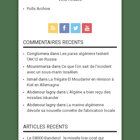
Polls Archive
COMMENTAIRES RECENTS
Conglomera
dans
Les paras algériens testent
l’AK12 en Russie
Mounirmarsa
dans
Ce que l’on sait de l’incident
avec un sous-marin Israélien
Ismail
dans
La frégate El Moudamir en révision à
Kiel en Allemagne
Abdenour lagny
dans
L’Algérie a bien reçu des
missiles Iskander
Abdenour lagny
dans
La marine algérienne
dévoile sa nouvelle corvette de fabrication locale
ARTICLES RECENTS
Le S8000 Banderol : le missile low-cost qui