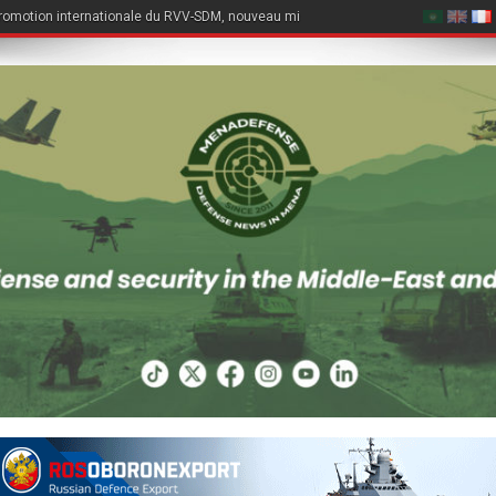
romotion internationale du RVV-SDM, nouveau missile air-air du Su-57E