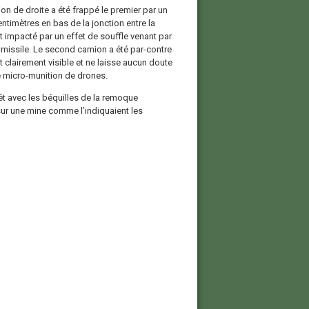
ion de droite a été frappé le premier par un
entimètres en bas de la jonction entre la
t impacté par un effet de souffle venant par
du missile. Le second camion a été par-contre
 clairement visible et ne laisse aucun doute
ne micro-munition de drones.
êt avec les béquilles de la remoque
 sur une mine comme l’indiquaient les