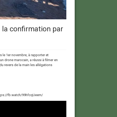
la confirmation par
s le 1er novembre, à rapporter et
 drone marocain, a réussi à filmer en
 du revers de la main les allégations
 https://fb.watch/99hfcqUeem/