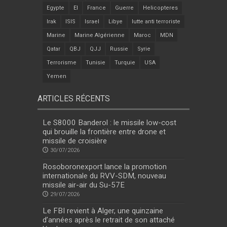
Egypte
EI
France
Guerre
Helicopteres
Irak
ISIS
Israel
Libye
lutte anti terroriste
Marine
Marine Algérienne
Maroc
MDN
Qatar
QBJ
QJJ
Russie
Syrie
Terrorisme
Tunisie
Turquie
USA
Yemen
ARTICLES RÉCENTS
Le S8000 Banderol : le missile low-cost
qui brouille la frontière entre drone et
missile de croisière
30/07/2026
Rosoboronexport lance la promotion
internationale du RVV-SDM, nouveau
missile air-air du Su-57E
29/07/2026
Le FBI revient à Alger, une quinzaine
d’années après le retrait de son attaché