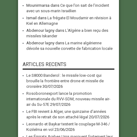
Mounirmarsa
dans
Ce que l’on sait de l’incident
avec un sous-marin Israélien
Ismail
dans
La frégate El Moudamir en révision à
Kiel en Allemagne
Abdenour lagny
dans
L’Algérie a bien reçu des
missiles Iskander
Abdenour lagny
dans
La marine algérienne
dévoile sa nouvelle corvette de fabrication locale
ARTICLES RECENTS
Le S8000 Banderol : le missile low-cost qui
brouille la frontière entre drone et missile de
croisière
30/07/2026
Rosoboronexport lance la promotion
internationale du RVV-SDM, nouveau missile air-
air du Su-57E
29/07/2026
Le FBI revient à Alger, une quinzaine d’années
après le retrait de son attaché légal
20/07/2026
Leonardo et Baykar testent le couplage M-346 /
Kızılelma en vol
23/06/2026
Les Émirats Arabes Unis marquent fortement leur