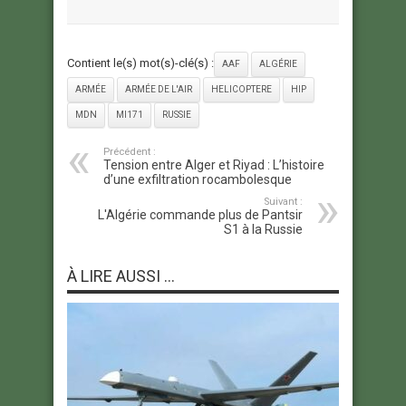
Contient le(s) mot(s)-clé(s) :
AAF
ALGÉRIE
ARMÉE
ARMÉE DE L'AIR
HELICOPTERE
HIP
MDN
MI171
RUSSIE
Précédent :
Tension entre Alger et Riyad : L’histoire
d’une exfiltration rocambolesque
Suivant :
L'Algérie commande plus de Pantsir
S1 à la Russie
À LIRE AUSSI ...