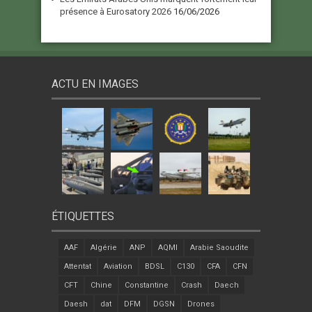
présence à Eurosatory 2026
16/06/2026
ACTU EN IMAGES
ÉTIQUETTES
AAF
Algérie
ANP
AQMI
Arabie Saoudite
Attentat
Aviation
BDSL
C130
CFA
CFN
CFT
Chine
Constantine
Crash
Daech
Daesh
dat
DFM
DGSN
Drones