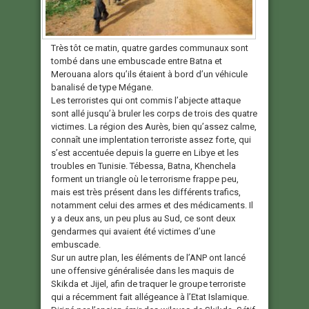
Très tôt ce matin, quatre gardes communaux sont
tombé dans une embuscade entre Batna et
Merouana alors qu’ils étaient à bord d’un véhicule
banalisé de type Mégane.
Les terroristes qui ont commis l’abjecte attaque
sont allé jusqu’à bruler les corps de trois des quatre
victimes. La région des Aurès, bien qu’assez calme,
connaît une implentation terroriste assez forte, qui
s’est accentuée depuis la guerre en Libye et les
troubles en Tunisie. Tébessa, Batna, Khenchela
forment un triangle où le terrorisme frappe peu,
mais est très présent dans les différents trafics,
notamment celui des armes et des médicaments. Il
y a deux ans, un peu plus au Sud, ce sont deux
gendarmes qui avaient été victimes d’une
embuscade.
Sur un autre plan, les éléments de l’ANP ont lancé
une offensive généralisée dans les maquis de
Skikda et Jijel, afin de traquer le groupe terroriste
qui a récemment fait allégeance à l’Etat Islamique.