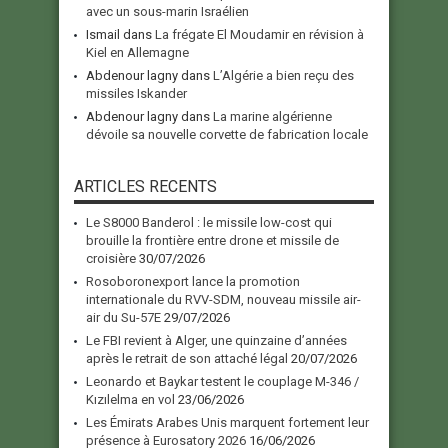
avec un sous-marin Israélien
Ismail
dans
La frégate El Moudamir en révision à
Kiel en Allemagne
Abdenour lagny
dans
L’Algérie a bien reçu des
missiles Iskander
Abdenour lagny
dans
La marine algérienne
dévoile sa nouvelle corvette de fabrication locale
ARTICLES RECENTS
Le S8000 Banderol : le missile low-cost qui
brouille la frontière entre drone et missile de
croisière
30/07/2026
Rosoboronexport lance la promotion
internationale du RVV-SDM, nouveau missile air-
air du Su-57E
29/07/2026
Le FBI revient à Alger, une quinzaine d’années
après le retrait de son attaché légal
20/07/2026
Leonardo et Baykar testent le couplage M-346 /
Kızılelma en vol
23/06/2026
Les Émirats Arabes Unis marquent fortement leur
présence à Eurosatory 2026
16/06/2026