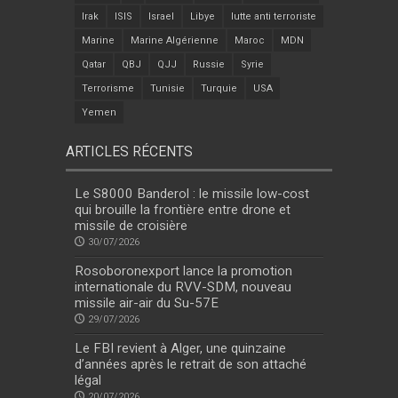
Irak
ISIS
Israel
Libye
lutte anti terroriste
Marine
Marine Algérienne
Maroc
MDN
Qatar
QBJ
QJJ
Russie
Syrie
Terrorisme
Tunisie
Turquie
USA
Yemen
ARTICLES RÉCENTS
Le S8000 Banderol : le missile low-cost
qui brouille la frontière entre drone et
missile de croisière
30/07/2026
Rosoboronexport lance la promotion
internationale du RVV-SDM, nouveau
missile air-air du Su-57E
29/07/2026
Le FBI revient à Alger, une quinzaine
d’années après le retrait de son attaché
légal
20/07/2026