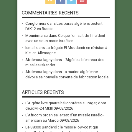
COMMENTAIRES RECENTS
Conglomera
dans
Les paras algériens testent
l’AK12 en Russie
Mounirmarsa
dans
Ce que l’on sait de l’incident
avec un sous-marin Israélien
Ismail
dans
La frégate El Moudamir en révision à
Kiel en Allemagne
Abdenour lagny
dans
L’Algérie a bien reçu des
missiles Iskander
Abdenour lagny
dans
La marine algérienne
dévoile sa nouvelle corvette de fabrication locale
ARTICLES RECENTS
L’Algérie livre quatre hélicoptères au Niger, dont
deux Mi-24 MkIII
09/08/2026
L’Africom organise le test d’un missile israélo-
américain au Maroc
09/08/2026
Le S8000 Banderol : le missile low-cost qui