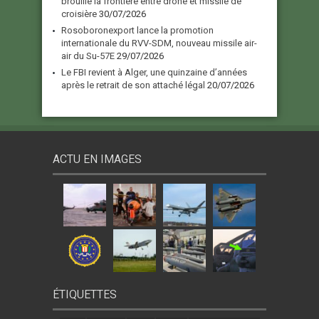
brouille la frontière entre drone et missile de
croisière
30/07/2026
Rosoboronexport lance la promotion
internationale du RVV-SDM, nouveau missile air-
air du Su-57E
29/07/2026
Le FBI revient à Alger, une quinzaine d’années
après le retrait de son attaché légal
20/07/2026
ACTU EN IMAGES
ÉTIQUETTES