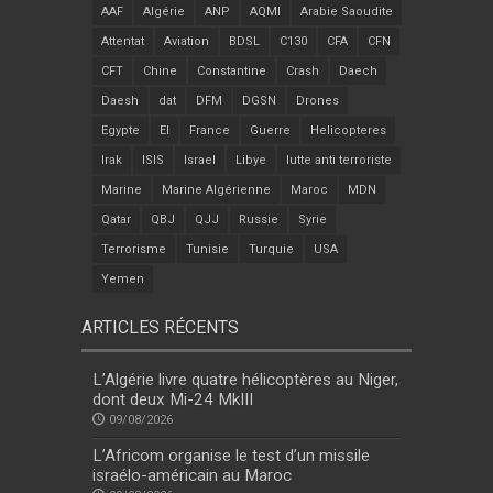
AAF
Algérie
ANP
AQMI
Arabie Saoudite
Attentat
Aviation
BDSL
C130
CFA
CFN
CFT
Chine
Constantine
Crash
Daech
Daesh
dat
DFM
DGSN
Drones
Egypte
EI
France
Guerre
Helicopteres
Irak
ISIS
Israel
Libye
lutte anti terroriste
Marine
Marine Algérienne
Maroc
MDN
Qatar
QBJ
QJJ
Russie
Syrie
Terrorisme
Tunisie
Turquie
USA
Yemen
ARTICLES RÉCENTS
L’Algérie livre quatre hélicoptères au Niger,
dont deux Mi-24 MkIII
09/08/2026
L’Africom organise le test d’un missile
israélo-américain au Maroc