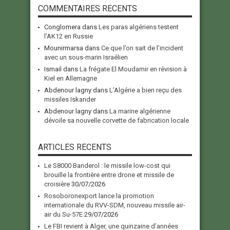
COMMENTAIRES RECENTS
Conglomera
dans
Les paras algériens testent
l’AK12 en Russie
Mounirmarsa
dans
Ce que l’on sait de l’incident
avec un sous-marin Israélien
Ismail
dans
La frégate El Moudamir en révision à
Kiel en Allemagne
Abdenour lagny
dans
L’Algérie a bien reçu des
missiles Iskander
Abdenour lagny
dans
La marine algérienne
dévoile sa nouvelle corvette de fabrication locale
ARTICLES RECENTS
Le S8000 Banderol : le missile low-cost qui
brouille la frontière entre drone et missile de
croisière
30/07/2026
Rosoboronexport lance la promotion
internationale du RVV-SDM, nouveau missile air-
air du Su-57E
29/07/2026
Le FBI revient à Alger, une quinzaine d’années