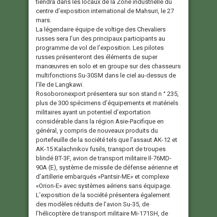
tiendra dans les locaux de la Zone industrielle du
centre d’exposition international de Mahsuri, le 27
mars.
La légendaire équipe de voltige des Chevaliers
russes sera l’un des principaux participants au
programme de vol de l’exposition. Les pilotes
russes présenteront des éléments de super
manœuvres en solo et en groupe sur des chasseurs
multifonctions Su-30SM dans le ciel au-dessus de
l’île de Langkawi.
Rosoboronexport présentera sur son stand n ° 235,
plus de 300 spécimens d’équipements et matériels
militaires ayant un potentiel d’exportation
considérable dans la région Asie-Pacifique en
général, y compris de nouveaux produits du
portefeuille de la société tels que l’assaut AK-12 et
AK-15 Kalachnikov fusils, transport de troupes
blindé BT-3F, avion de transport militaire Il-76MD-
90A (E), système de missile de défense aérienne et
d’artillerie embarqués «Pantsir-ME» et complexe
«Orion-E» avec systèmes aériens sans équipage.
L’exposition de la société présentera également
des modèles réduits de l’avion Su-35, de
l’hélicoptère de transport militaire Mi-171SH, de