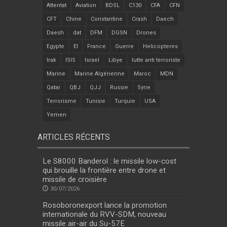
Attentat
Aviation
BDSL
C130
CFA
CFN
CFT
Chine
Constantine
Crash
Daech
Daesh
dat
DFM
DGSN
Drones
Egypte
EI
France
Guerre
Helicopteres
Irak
ISIS
Israel
Libye
lutte anti terroriste
Marine
Marine Algérienne
Maroc
MDN
Qatar
QBJ
QJJ
Russie
Syrie
Terrorisme
Tunisie
Turquie
USA
Yemen
ARTICLES RÉCENTS
Le S8000 Banderol : le missile low-cost
qui brouille la frontière entre drone et
missile de croisière
30/07/2026
Rosoboronexport lance la promotion
internationale du RVV-SDM, nouveau
missile air-air du Su-57E