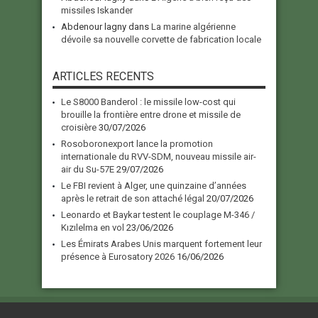
missiles Iskander
Abdenour lagny
dans
La marine algérienne
dévoile sa nouvelle corvette de fabrication locale
ARTICLES RECENTS
Le S8000 Banderol : le missile low-cost qui
brouille la frontière entre drone et missile de
croisière
30/07/2026
Rosoboronexport lance la promotion
internationale du RVV-SDM, nouveau missile air-
air du Su-57E
29/07/2026
Le FBI revient à Alger, une quinzaine d’années
après le retrait de son attaché légal
20/07/2026
Leonardo et Baykar testent le couplage M-346 /
Kızılelma en vol
23/06/2026
Les Émirats Arabes Unis marquent fortement leur
présence à Eurosatory 2026
16/06/2026