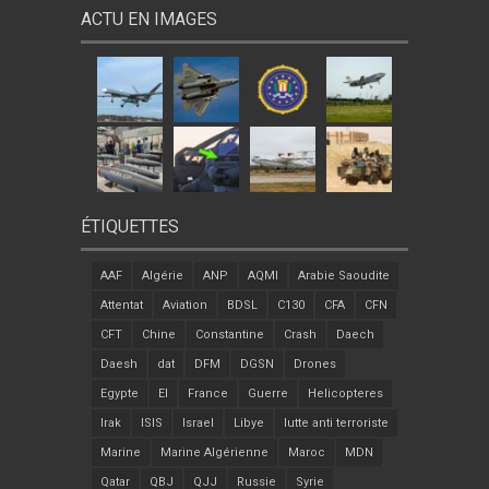
ACTU EN IMAGES
ÉTIQUETTES
AAF
Algérie
ANP
AQMI
Arabie Saoudite
Attentat
Aviation
BDSL
C130
CFA
CFN
CFT
Chine
Constantine
Crash
Daech
Daesh
dat
DFM
DGSN
Drones
Egypte
EI
France
Guerre
Helicopteres
Irak
ISIS
Israel
Libye
lutte anti terroriste
Marine
Marine Algérienne
Maroc
MDN
Qatar
QBJ
QJJ
Russie
Syrie