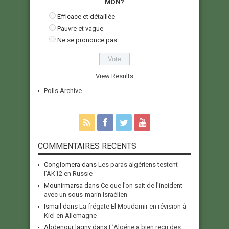
MDN?
Efficace et détaillée
Pauvre et vague
Ne se prononce pas
View Results
Polls Archive
COMMENTAIRES RECENTS
Conglomera
dans
Les paras algériens testent
l’AK12 en Russie
Mounirmarsa
dans
Ce que l’on sait de l’incident
avec un sous-marin Israélien
Ismail
dans
La frégate El Moudamir en révision à
Kiel en Allemagne
Abdenour lagny
dans
L’Algérie a bien reçu des