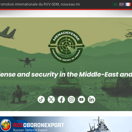
romotion internationale du RVV-SDM, nouveau missile air-air du Su-57E