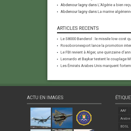
Abdenour lagny
dans
L’Algérie a bien reç
Abdenour lagny
dans
La marine algérienne
ARTICLES RECENTS
Le S8000 Banderol : le missile low-cost qui
Rosoboronexport lance la promotion inter
Le FBI revient à Alger, une quinzaine d’ann
Leonardo et Baykar testent le couplage M-
Les Émirats Arabes Unis marquent forteme
ACTU EN IMAGES
ÉTIQUE
AAF
Arabie
BDSL