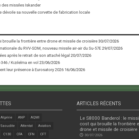
u des missiles Iskander
 dévoile sa nouvelle corvette de fabrication locale
 brouille la frontière entre drone et missile de croisière
30/07/2026
nationale du RVV-SDM, nouveau missile air-air du Su-57E
29/07/2026
ées après le retrait de son attaché légal
20/07/2026
346 / Kızılelma en vol
23/06/2026
nt leur présence à Eurosatory 2026
16/06/2026
TTES
ARTICLES RÉCENTS
Algérie
ANP
AQMI
Le S8000 Banderol : le missi
cost qui brouille la frontière 
 Saoudite
Attentat
Aviation
drone et missile de croisière
C130
CFA
CFN
CFT
30/07/2026