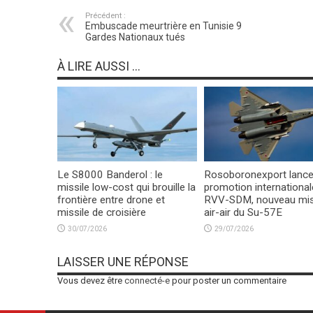
Précédent :
Embuscade meurtrière en Tunisie 9
Gardes Nationaux tués
À LIRE AUSSI ...
Le S8000 Banderol : le
Rosoboronexport lance
missile low-cost qui brouille la
promotion international
frontière entre drone et
RVV-SDM, nouveau mis
missile de croisière
air-air du Su-57E
30/07/2026
29/07/2026
LAISSER UNE RÉPONSE
Vous devez être
connecté-e
pour poster un commentaire