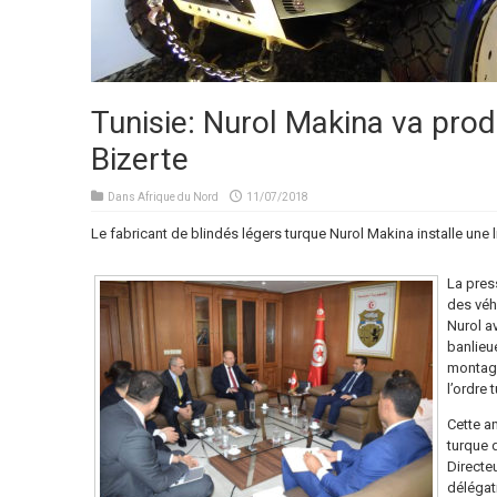
Tunisie: Nurol Makina va pro
Bizerte
Dans
Afrique du Nord
11/07/2018
Le fabricant de blindés légers turque Nurol Makina installe une l
La press
des véh
Nurol a
banlieue
montage
l’ordre 
Cette an
turque d
Directe
délégati