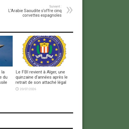
Suivant :
L’Arabie Saoudite s’offre cinq
corvettes espagnoles
 la
Le FBI revient à Alger, une
e du
quinzaine d’années après le
sile
retrait de son attaché légal
20/07/2026