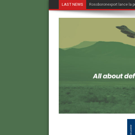
LAST NEWS
Rosoboronexport lance la p