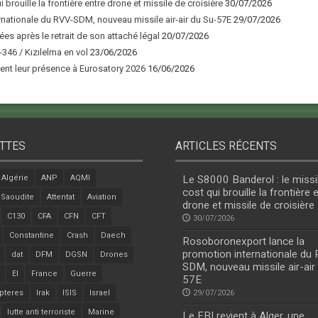
 brouille la frontière entre drone et missile de croisière
30/07/2026
nationale du RVV-SDM, nouveau missile air-air du Su-57E
29/07/2026
ées après le retrait de son attaché légal
20/07/2026
346 / Kızılelma en vol
23/06/2026
nt leur présence à Eurosatory 2026
16/06/2026
TTES
ARTICLES RÉCENTS
Algérie
ANP
AQMI
Le S8000 Banderol : le missi
cost qui brouille la frontière 
 Saoudite
Attentat
Aviation
drone et missile de croisière
C130
CFA
CFN
CFT
30/07/2026
Constantine
Crash
Daech
Rosoboronexport lance la
promotion internationale du
dat
DFM
DGSN
Drones
SDM, nouveau missile air-air
EI
France
Guerre
57E
pteres
Irak
ISIS
Israel
29/07/2026
lutte anti terroriste
Marine
Le FBI revient à Alger, une