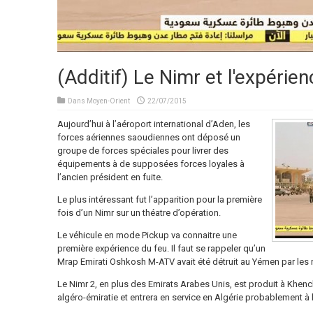
(Additif) Le Nimr et l'expéri
Dans
Moyen-Orient
22/07/2015
Aujourd’hui à l’aéroport international d’Aden, les
forces aériennes saoudiennes ont déposé un
groupe de forces spéciales pour livrer des
équipements à de supposées forces loyales à
l’ancien président en fuite.
Le plus intéressant fut l’apparition pour la première
fois d’un Nimr sur un théatre d’opération.
Le véhicule en mode Pickup va connaitre une
première expérience du feu. Il faut se rappeler qu’un
Mrap Emirati Oshkosh M-ATV avait été détruit au Yémen par les r
Le Nimr 2, en plus des Emirats Arabes Unis, est produit à Khenc
algéro-émiratie et entrera en service en Algérie probablement à l