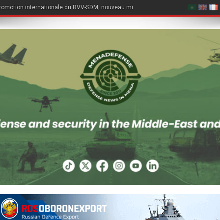
romotion internationale du RVV-SDM, nouveau missile air-air du Su-57E