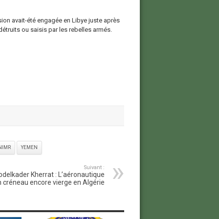
sion avait-été engagée en Libye juste après
étruits ou saisis par les rebelles armés.
NIMR
YEMEN
Suivant :
delkader Kherrat : L’aéronautique
 créneau encore vierge en Algérie