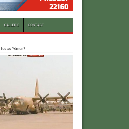
GALLERIE
CONTACT
du feu au Yémen?