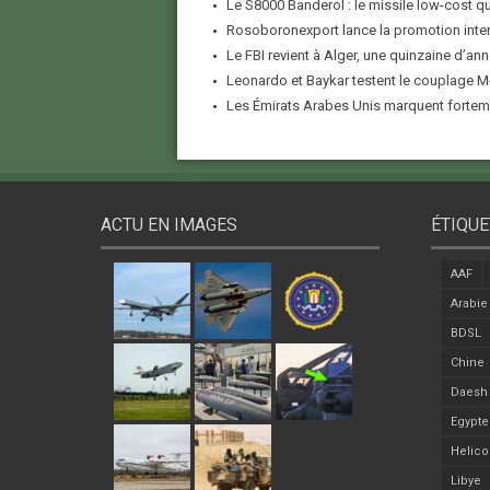
Le S8000 Banderol : le missile low-cost qui
Rosoboronexport lance la promotion inter
Le FBI revient à Alger, une quinzaine d’ann
Leonardo et Baykar testent le couplage M-
Les Émirats Arabes Unis marquent forteme
ACTU EN IMAGES
ÉTIQUE
AAF
Arabie
BDSL
Chine
Daesh
Egypte
Helico
Libye