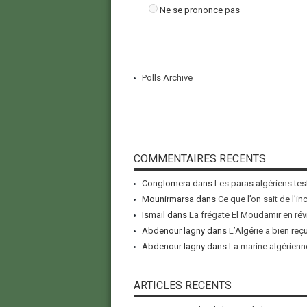
Ne se prononce pas
Polls Archive
COMMENTAIRES RECENTS
Conglomera
dans
Les paras algériens tes
Mounirmarsa
dans
Ce que l’on sait de l’i
Ismail
dans
La frégate El Moudamir en rév
Abdenour lagny
dans
L’Algérie a bien reç
Abdenour lagny
dans
La marine algérienne
ARTICLES RECENTS