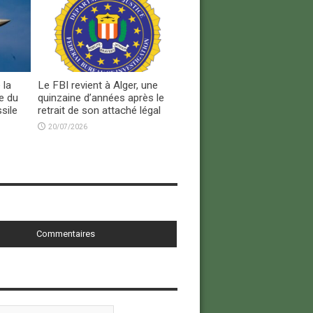
 la
Le FBI revient à Alger, une
e du
quinzaine d’années après le
sile
retrait de son attaché légal
20/07/2026
Commentaires