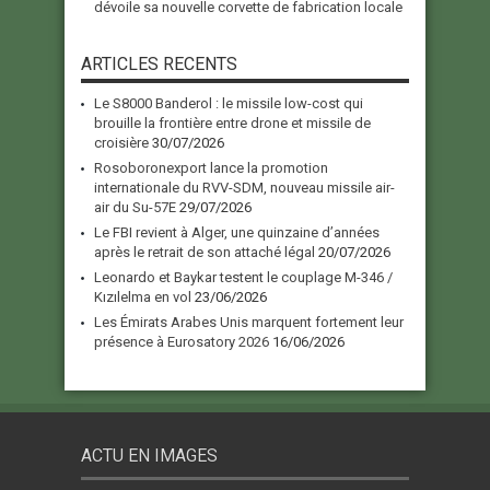
dévoile sa nouvelle corvette de fabrication locale
ARTICLES RECENTS
Le S8000 Banderol : le missile low-cost qui
brouille la frontière entre drone et missile de
croisière
30/07/2026
Rosoboronexport lance la promotion
internationale du RVV-SDM, nouveau missile air-
air du Su-57E
29/07/2026
Le FBI revient à Alger, une quinzaine d’années
après le retrait de son attaché légal
20/07/2026
Leonardo et Baykar testent le couplage M-346 /
Kızılelma en vol
23/06/2026
Les Émirats Arabes Unis marquent fortement leur
présence à Eurosatory 2026
16/06/2026
ACTU EN IMAGES