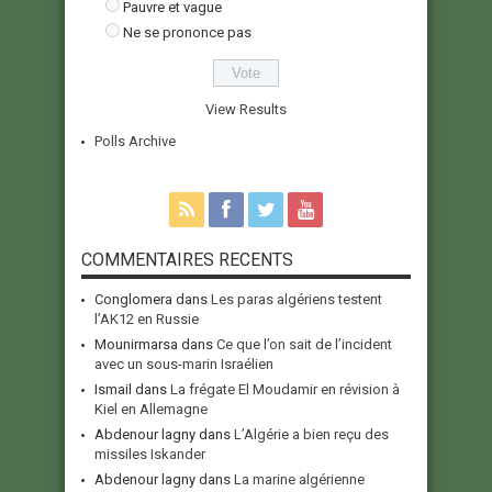
Pauvre et vague
Ne se prononce pas
View Results
Polls Archive
COMMENTAIRES RECENTS
Conglomera
dans
Les paras algériens testent
l’AK12 en Russie
Mounirmarsa
dans
Ce que l’on sait de l’incident
avec un sous-marin Israélien
Ismail
dans
La frégate El Moudamir en révision à
Kiel en Allemagne
Abdenour lagny
dans
L’Algérie a bien reçu des
missiles Iskander
Abdenour lagny
dans
La marine algérienne