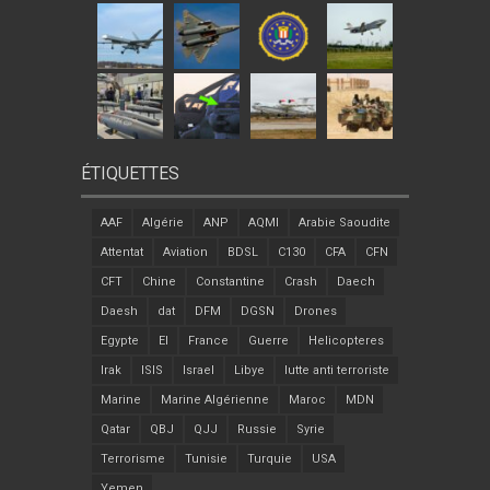
ÉTIQUETTES
AAF
Algérie
ANP
AQMI
Arabie Saoudite
Attentat
Aviation
BDSL
C130
CFA
CFN
CFT
Chine
Constantine
Crash
Daech
Daesh
dat
DFM
DGSN
Drones
Egypte
EI
France
Guerre
Helicopteres
Irak
ISIS
Israel
Libye
lutte anti terroriste
Marine
Marine Algérienne
Maroc
MDN
Qatar
QBJ
QJJ
Russie
Syrie
Terrorisme
Tunisie
Turquie
USA
Yemen