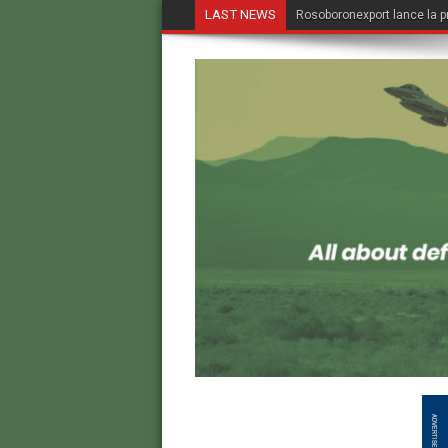
LAST NEWS
Rosoboronexport lance la p