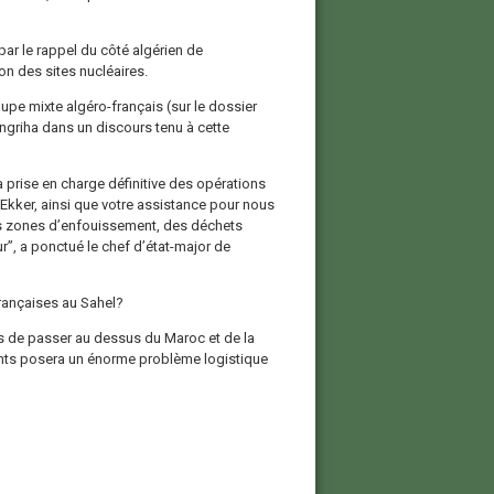
par le rappel du côté algérien de
on des sites nucléaires.
pe mixte algéro-français (sur le dossier
ngriha dans un discours tenu à cette
a prise en charge définitive des opérations
 Ekker, ainsi que votre assistance pour nous
des zones d’enfouissement, des déchets
”, a ponctué le chef d’état-major de
françaises au Sahel?
ais de passer au dessus du Maroc et de la
ants posera un énorme problème logistique