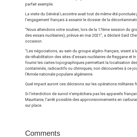
parfait exemple.
La visite du Général Lecointre avait tout de même été ponctuée 
l’engagement français à assainir le dossier de la décontaminati
“Nous attendons votre soutien, lors de la 17ème session du grou
des essais nucléaires), prévue en mai 2021”, a déclaré Saïd Che
occasion.
“Les négociations, au sein du groupe algéro-français, visent à l
de réhabilitation des sites d’essais nucléaires de Reggane et In
fournir les cartes topographiques permettant la localisation 
contaminés, radioactifs ou chimiques, non découvertes à ce jour
l’Armée nationale populaire algérienne.
Quel impact auront ces décisions sur les opérations militaires 
Si l’interdiction de survol n’empêchera pas les appareils franç
Mauritanie, l’arrêt possible des approvisionnements en carbur
sur place.
Comments