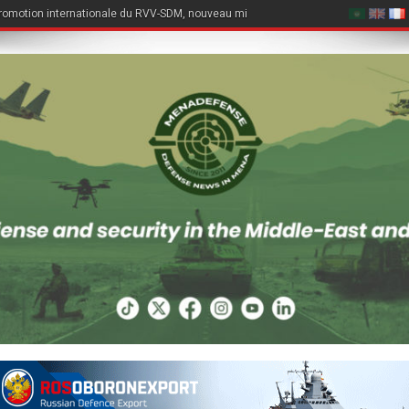
romotion internationale du RVV-SDM, nouveau missile air-air du Su-57E