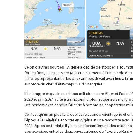
Selon d’autres sources, l’Algérie a décidé de stopper la fournit
forces françaises au Nord Mali et de surseoir à l’ensemble des 
entre les représentants des deux armées devait avoir lieu à la fin
sur ordre du chef d’état-major Saïd Chengriha.
Il faut rappeler que les relations militaires entre Alger et Paris 
2020 et avril 2021 suite a un incident diplomatique survenu lors d
Cet incident avait conduit l’Algérie à rompre sa coopération milit
Ce n’est qu’un an plus tard que les relations avaient repris et o
l’époque le Général Lecointre en Algérie et une rencontre avec le
2021. Après cette visite il y a eu un réchauffement des relations 
des exercices entre les deux pays. La tenue de l’exercice Rais 