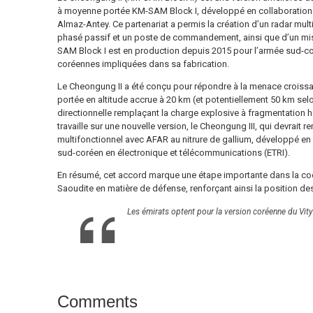
à moyenne portée KM-SAM Block I, développé en collaboration
Almaz-Antey. Ce partenariat a permis la création d’un radar mul
phasé passif et un poste de commandement, ainsi que d’un mis
SAM Block I est en production depuis 2015 pour l’armée sud-co
coréennes impliquées dans sa fabrication.
Le Cheongung II a été conçu pour répondre à la menace croissan
portée en altitude accrue à 20 km (et potentiellement 50 km sel
directionnelle remplaçant la charge explosive à fragmentation h
travaille sur une nouvelle version, le Cheongung III, qui devrait 
multifonctionnel avec AFAR au nitrure de gallium, développé en c
sud-coréen en électronique et télécommunications (ETRI).
En résumé, cet accord marque une étape importante dans la coop
Saoudite en matière de défense, renforçant ainsi la position des
Les émirats optent pour la version coréenne du Vit
Comments