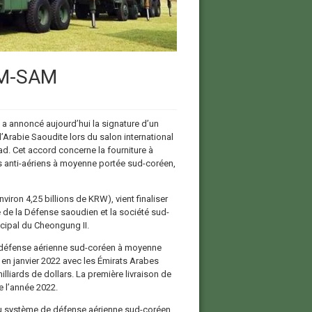
 KM-SAM
 a annoncé aujourd’hui la signature d’un
’Arabie Saoudite lors du salon international
d. Cet accord concerne la fourniture à
es anti-aériens à moyenne portée sud-coréen,
viron 4,25 billions de KRW), vient finaliser
 de la Défense saoudien et la société sud-
ncipal du Cheongung II.
de défense aérienne sud-coréen à moyenne
 en janvier 2022 avec les Émirats Arabes
illiards de dollars. La première livraison de
e l’année 2022.
du système de défense aérienne sud-coréen