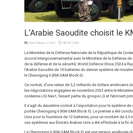
L’Arabie Saoudite choisit le
Dans
Moyen-Orient
08/02/2024
Le Ministère de la Défense Nationale de la République de Corée
accord intergouvernemental avec le Ministère de la Défense de l
de la défense et de la sécurité, World Defence Show 2024 à Riya
l’Arabie Saoudite de 10 batteries du dernier système de missil
le Cheongung II (KM-SAM Block II).
Ce contrat, d’une valeur de 3,2 milliards de dollars américains (en
les négociations engagées en novembre 2023 entre le Ministère
coréenne LIG Nex1, faisant partie du groupe LG et fabricant pri
Il s’agit du deuxième contrat à l’exportation pour le système 
portée Cheongung II (KM-SAM Block II). Le premier a été conclu
Unis pour la fourniture de 12 batteries, pour un montant de 3,5 m
ces systèmes aux Émirats Arabes Unis a été effectuée à la fin d
Le Cheongung II (KM-SAM Block II) est une version améliorée 