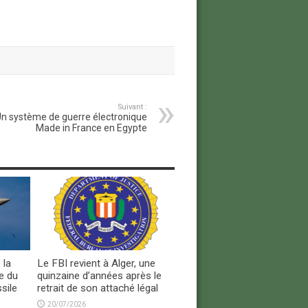
Suivant :
n système de guerre électronique
Made in France en Egypte
 la
Le FBI revient à Alger, une
e du
quinzaine d’années après le
sile
retrait de son attaché légal
20/07/2026