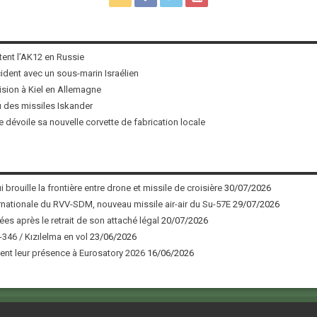
tent l’AK12 en Russie
ncident avec un sous-marin Israélien
ision à Kiel en Allemagne
u des missiles Iskander
 dévoile sa nouvelle corvette de fabrication locale
 brouille la frontière entre drone et missile de croisière
30/07/2026
nationale du RVV-SDM, nouveau missile air-air du Su-57E
29/07/2026
ées après le retrait de son attaché légal
20/07/2026
346 / Kızılelma en vol
23/06/2026
nt leur présence à Eurosatory 2026
16/06/2026