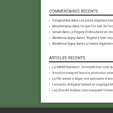
COMMENTAIRES RECENTS
Conglomera
dans
Les paras algériens tes
Mounirmarsa
dans
Ce que l’on sait de l’i
Ismail
dans
La frégate El Moudamir en rév
Abdenour lagny
dans
L’Algérie a bien reç
Abdenour lagny
dans
La marine algérienne
ARTICLES RECENTS
Le S8000 Banderol : le missile low-cost qui
Rosoboronexport lance la promotion inter
Le FBI revient à Alger, une quinzaine d’ann
Leonardo et Baykar testent le couplage M-
Les Émirats Arabes Unis marquent forteme