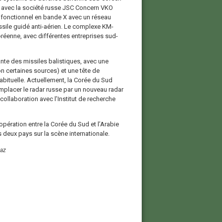
 avec la société russe JSC Concern VKO
tifonctionnel en bande X avec un réseau
sile guidé anti-aérien. Le complexe KM-
réenne, avec différentes entreprises sud-
te des missiles balistiques, avec une
on certaines sources) et une tête de
abituelle. Actuellement, la Corée du Sud
remplacer le radar russe par un nouveau radar
ollaboration avec l’Institut de recherche
ération entre la Corée du Sud et l’Arabie
 deux pays sur la scène internationale.
yaz