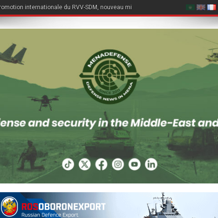
romotion internationale du RVV-SDM, nouveau missile air-air du Su-57E