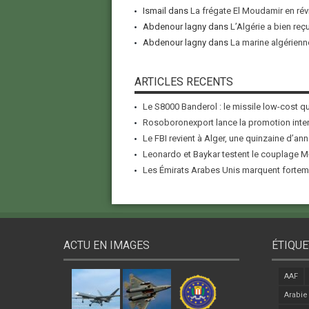
Ismail
dans
La frégate El Moudamir en rév
Abdenour lagny
dans
L’Algérie a bien reç
Abdenour lagny
dans
La marine algérienne
ARTICLES RECENTS
Le S8000 Banderol : le missile low-cost qui
Rosoboronexport lance la promotion inter
Le FBI revient à Alger, une quinzaine d’ann
Leonardo et Baykar testent le couplage M-
Les Émirats Arabes Unis marquent forteme
ACTU EN IMAGES
ÉTIQUE
AAF
Arabie