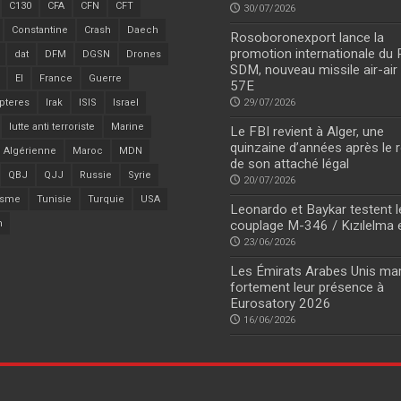
C130
CFA
CFN
CFT
30/07/2026
Constantine
Crash
Daech
Rosoboronexport lance la
promotion internationale du
dat
DFM
DGSN
Drones
SDM, nouveau missile air-air
EI
France
Guerre
57E
pteres
Irak
ISIS
Israel
29/07/2026
lutte anti terroriste
Marine
Le FBI revient à Alger, une
quinzaine d’années après le r
 Algérienne
Maroc
MDN
de son attaché légal
QBJ
QJJ
Russie
Syrie
20/07/2026
isme
Tunisie
Turquie
USA
Leonardo et Baykar testent l
n
couplage M-346 / Kızılelma 
23/06/2026
Les Émirats Arabes Unis ma
fortement leur présence à
Eurosatory 2026
16/06/2026