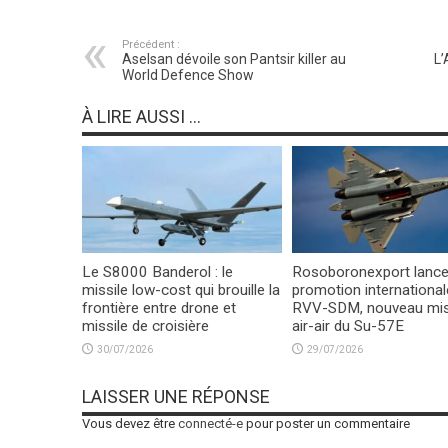
Précédent :
Aselsan dévoile son Pantsir killer au
L’
World Defence Show
À LIRE AUSSI ...
Le S8000 Banderol : le
Rosoboronexport lance
missile low-cost qui brouille la
promotion international
frontière entre drone et
RVV-SDM, nouveau mis
missile de croisière
air-air du Su-57E
30/07/2026
29/07/2026
LAISSER UNE RÉPONSE
Vous devez être
connecté-e
pour poster un commentaire