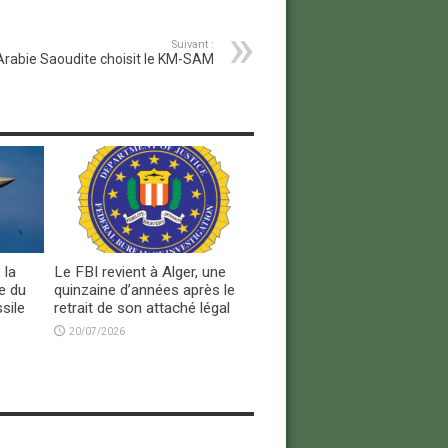
Suivant :
Arabie Saoudite choisit le KM-SAM
 la
Le FBI revient à Alger, une
e du
quinzaine d’années après le
sile
retrait de son attaché légal
20/07/2026