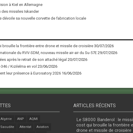
ision à Kiel en Allemagne
u des missiles Iskander
 dévoile sa nouvelle corvette de fabrication locale
 brouille la frontière entre drone et missile de croisière
30/07/2026
nationale du RVV-SDM, nouveau missile air-air du Su-57E
29/07/2026
ées après le retrait de son attaché légal
20/07/2026
346 / Kızılelma en vol
23/06/2026
nt leur présence à Eurosatory 2026
16/06/2026
TTES
ARTICLES RÉCENTS
Algérie
ANP
AQMI
Le S8000 Banderol : le missi
cost qui brouille la frontière 
 Saoudite
Attentat
Aviation
drone et missile de croisière