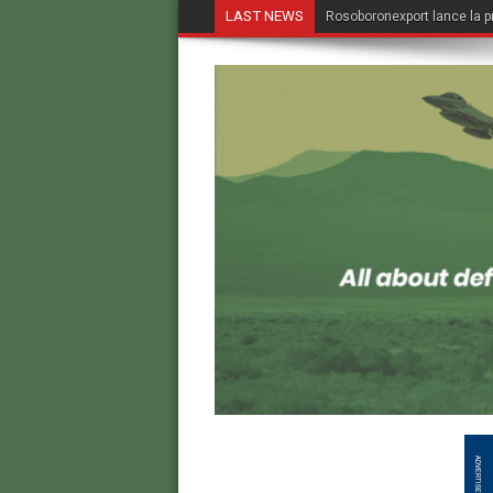
LAST NEWS
Rosoboronexport lance la p