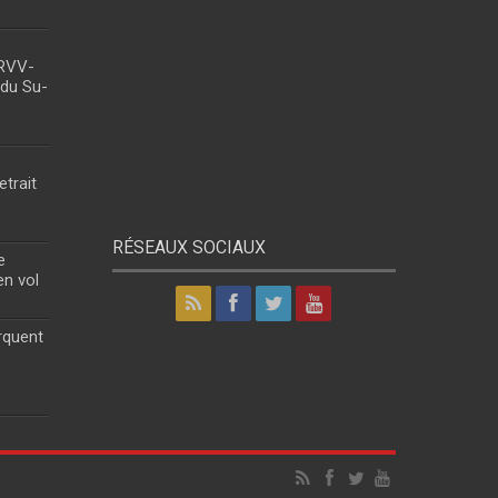
 RVV-
 du Su-
etrait
RÉSEAUX SOCIAUX
e
en vol
rquent