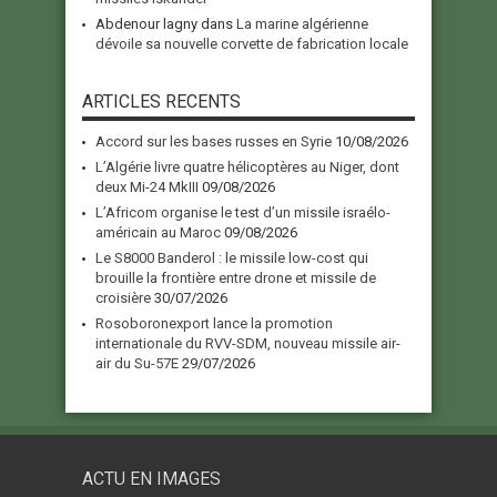
Abdenour lagny
dans
La marine algérienne
dévoile sa nouvelle corvette de fabrication locale
ARTICLES RECENTS
Accord sur les bases russes en Syrie
10/08/2026
L’Algérie livre quatre hélicoptères au Niger, dont
deux Mi-24 MkIII
09/08/2026
L’Africom organise le test d’un missile israélo-
américain au Maroc
09/08/2026
Le S8000 Banderol : le missile low-cost qui
brouille la frontière entre drone et missile de
croisière
30/07/2026
Rosoboronexport lance la promotion
internationale du RVV-SDM, nouveau missile air-
air du Su-57E
29/07/2026
ACTU EN IMAGES