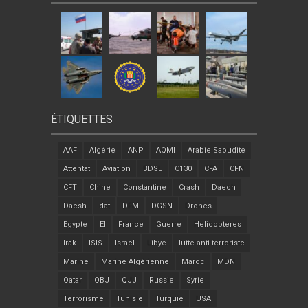
ÉTIQUETTES
AAF
Algérie
ANP
AQMI
Arabie Saoudite
Attentat
Aviation
BDSL
C130
CFA
CFN
CFT
Chine
Constantine
Crash
Daech
Daesh
dat
DFM
DGSN
Drones
Egypte
EI
France
Guerre
Helicopteres
Irak
ISIS
Israel
Libye
lutte anti terroriste
Marine
Marine Algérienne
Maroc
MDN
Qatar
QBJ
QJJ
Russie
Syrie
Terrorisme
Tunisie
Turquie
USA