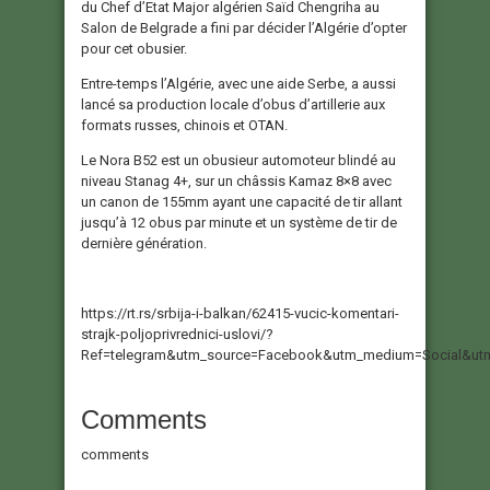
du Chef d’Etat Major algérien Saïd Chengriha au
Salon de Belgrade a fini par décider l’Algérie d’opter
pour cet obusier.
Entre-temps l’Algérie, avec une aide Serbe, a aussi
lancé sa production locale d’obus d’artillerie aux
formats russes, chinois et OTAN.
Le Nora B52 est un obusieur automoteur blindé au
niveau Stanag 4+, sur un châssis Kamaz 8×8 avec
un canon de 155mm ayant une capacité de tir allant
jusqu’à 12 obus par minute et un système de tir de
dernière génération.
https://rt.rs/srbija-i-balkan/62415-vucic-komentari-
strajk-poljoprivrednici-uslovi/?
Ref=telegram&utm_source=Facebook&utm_medium=Social&ut
Comments
comments