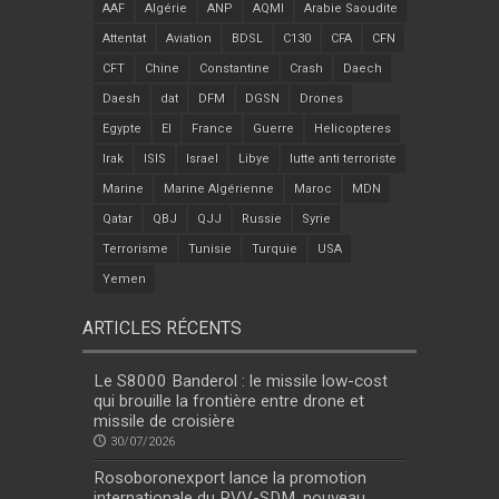
AAF
Algérie
ANP
AQMI
Arabie Saoudite
Attentat
Aviation
BDSL
C130
CFA
CFN
CFT
Chine
Constantine
Crash
Daech
Daesh
dat
DFM
DGSN
Drones
Egypte
EI
France
Guerre
Helicopteres
Irak
ISIS
Israel
Libye
lutte anti terroriste
Marine
Marine Algérienne
Maroc
MDN
Qatar
QBJ
QJJ
Russie
Syrie
Terrorisme
Tunisie
Turquie
USA
Yemen
ARTICLES RÉCENTS
Le S8000 Banderol : le missile low-cost
qui brouille la frontière entre drone et
missile de croisière
30/07/2026
Rosoboronexport lance la promotion
internationale du RVV-SDM, nouveau