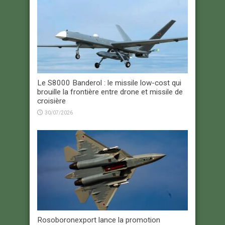
Le S8000 Banderol : le missile low-cost qui
brouille la frontière entre drone et missile de
croisière
30/07/2026
Rosoboronexport lance la promotion