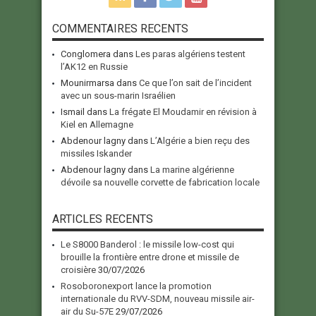
COMMENTAIRES RECENTS
Conglomera
dans
Les paras algériens testent
l’AK12 en Russie
Mounirmarsa
dans
Ce que l’on sait de l’incident
avec un sous-marin Israélien
Ismail
dans
La frégate El Moudamir en révision à
Kiel en Allemagne
Abdenour lagny
dans
L’Algérie a bien reçu des
missiles Iskander
Abdenour lagny
dans
La marine algérienne
dévoile sa nouvelle corvette de fabrication locale
ARTICLES RECENTS
Le S8000 Banderol : le missile low-cost qui
brouille la frontière entre drone et missile de
croisière
30/07/2026
Rosoboronexport lance la promotion
internationale du RVV-SDM, nouveau missile air-
air du Su-57E
29/07/2026